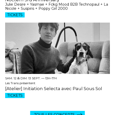
Julie Desire + Yasmae + Fckg Mood B2B Technopaul + La
Nicole + Suspiris + Poppy Girl 2000
TICKETS
SAM. 12
&
DIM. 13 SEPT. —
13H-17H
Les Trans présentent
[Atelier] Initiation Selecta avec Paul Sous Sol
TICKETS
TOUS LES CONCERTS