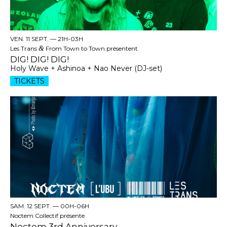
VEN. 11 SEPT. —
21H-03H
Les Trans
&
From Town to Town présentent
DIG! DIG! DIG!
Holy Wave + Ashinoa + Nao Never (DJ-set)
TICKETS
SAM. 12 SEPT. —
00H-06H
Noctem Collectif présente
Noctem 3rd Anniversary