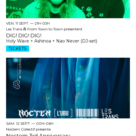
VEN. 11 SEPT. —
21H-03H
Les Trans
&
From Town to Town présentent
DIG! DIG! DIG!
Holy Wave + Ashinoa + Nao Never (DJ-set)
TICKETS
SAM. 12 SEPT. —
00H-06H
Noctem Collectif présente
Noctem 3rd Anniversary