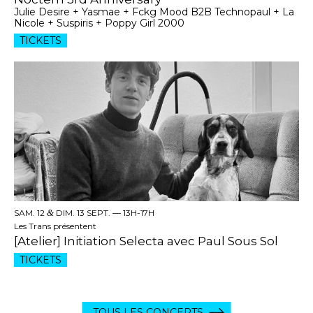
Julie Desire + Yasmae + Fckg Mood B2B Technopaul + La
Nicole + Suspiris + Poppy Girl 2000
TICKETS
SAM. 12
&
DIM. 13 SEPT. —
13H-17H
Les Trans présentent
[Atelier] Initiation Selecta avec Paul Sous Sol
TICKETS
TOUS LES CONCERTS