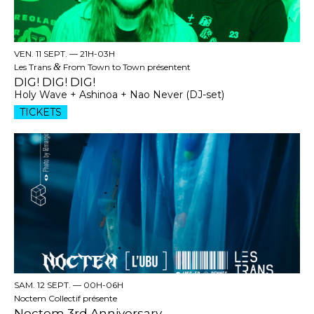
VEN. 11 SEPT. —
21H-03H
Les Trans
&
From Town to Town présentent
DIG! DIG! DIG!
Holy Wave + Ashinoa + Nao Never (DJ-set)
TICKETS
SAM. 12 SEPT. —
00H-06H
Noctem Collectif présente
Noctem 3rd Anniversary