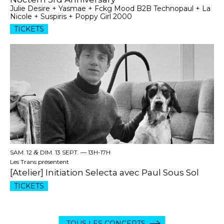
Julie Desire + Yasmae + Fckg Mood B2B Technopaul + La
Nicole + Suspiris + Poppy Girl 2000
TICKETS
SAM. 12
&
DIM. 13 SEPT. —
13H-17H
Les Trans présentent
[Atelier] Initiation Selecta avec Paul Sous Sol
TICKETS
TOUS LES CONCERTS