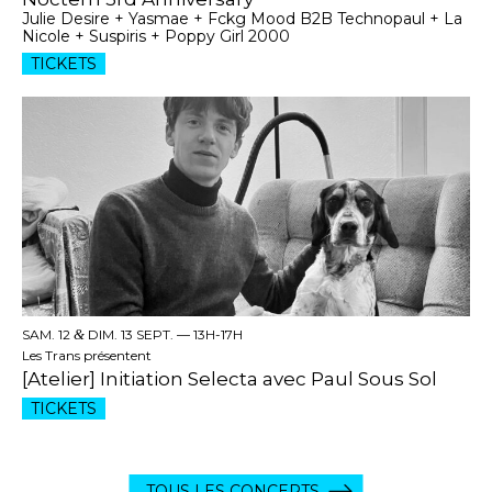
Julie Desire + Yasmae + Fckg Mood B2B Technopaul + La
Nicole + Suspiris + Poppy Girl 2000
TICKETS
SAM. 12
&
DIM. 13 SEPT. —
13H-17H
Les Trans présentent
[Atelier] Initiation Selecta avec Paul Sous Sol
TICKETS
TOUS LES CONCERTS