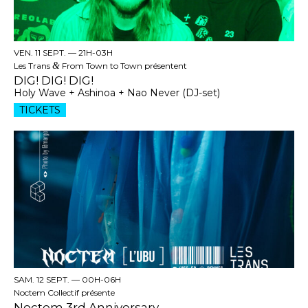
VEN. 11 SEPT. —
21H-03H
Les Trans
&
From Town to Town présentent
DIG! DIG! DIG!
Holy Wave + Ashinoa + Nao Never (DJ-set)
TICKETS
SAM. 12 SEPT. —
00H-06H
Noctem Collectif présente
Noctem 3rd Anniversary