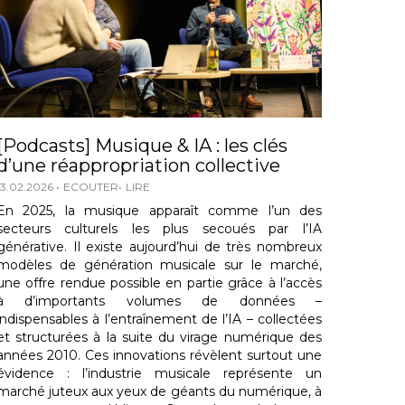
[Podcasts] Musique & IA : les clés
d’une réappropriation collective
13.02.2026
ECOUTER
LIRE
En 2025, la musique apparaît comme l’un des
secteurs culturels les plus secoués par l’IA
générative. Il existe aujourd’hui de très nombreux
modèles de génération musicale sur le marché,
une offre rendue possible en partie grâce à l’accès
à d’importants volumes de données –
indispensables à l’entraînement de l’IA – collectées
et structurées à la suite du virage numérique des
années 2010. Ces innovations révèlent surtout une
évidence : l’industrie musicale représente un
marché juteux aux yeux de géants du numérique, à