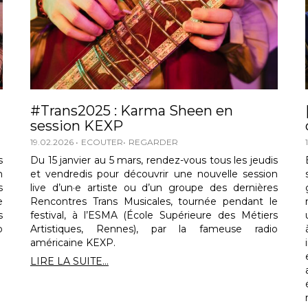
#Trans2025 : Karma Sheen en
session KEXP
19.02.2026
ECOUTER
REGARDER
s
Du 15 janvier au 5 mars, rendez-vous tous les jeudis
n
et vendredis pour découvrir une nouvelle session
s
live d’un·e artiste ou d’un groupe des dernières
e
Rencontres Trans Musicales, tournée pendant le
s
festival, à l’ESMA (École Supérieure des Métiers
o
Artistiques, Rennes), par la fameuse radio
américaine KEXP.
LIRE LA SUITE...