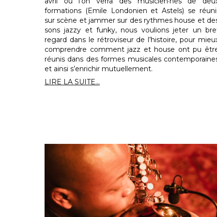
avril où l’on verra des musicien·nes de deu
formations (Emile Londonien et Astels) se réuni
sur scène et jammer sur des rythmes house et de
sons jazzy et funky, nous voulions jeter un bre
regard dans le rétroviseur de l’histoire, pour mieu
comprendre comment jazz et house ont pu êtr
réunis dans des formes musicales contemporaine
et ainsi s’enrichir mutuellement.
LIRE LA SUITE...