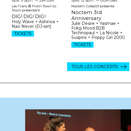
VEN. 11 SEPT. —
21H-03H
SAM. 12 SEPT. —
00H-06H
Les Trans
&
From Town to
Noctem Collectif présente
Town présentent
Noctem 3rd
DIG! DIG! DIG!
Anniversary
Holy Wave + Ashinoa +
Julie Desire + Yasmae +
Nao Never (DJ-set)
Fckg Mood B2B
Technopaul + La Nicole +
TICKETS
Suspiris + Poppy Girl 2000
TICKETS
TOUS LES CONCERTS
[Podc