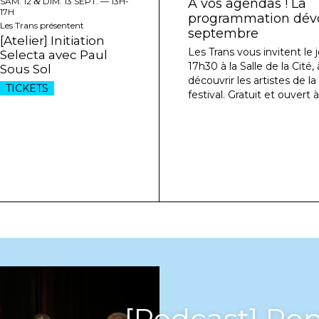
SAM. 12
&
DIM. 13 SEPT. —
13H-
À vos agendas ! La
17H
programmation dévoi
Les Trans présentent
septembre
[Atelier] Initiation
Les Trans vous invitent le j
Selecta avec Paul
17h30 à la Salle de la Cité
Sous Sol
découvrir les artistes de l
TICKETS
festival. Gratuit et ouvert à
ast] Repenser les