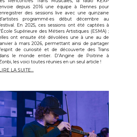
les Rencontres Trans Musicales, la radio KEXP
envoie depuis 2016 une équipe à Rennes pour
enregistrer des sessions live avec une quinzaine
d’artistes programmé·es début décembre au
festival. En 2025, ces sessions ont été captées à
l’École Supérieure des Métiers Artistiques (ESMA) ;
elles ont ensuite été dévoilées une à une au de
janvier à mars 2026, permettant ainsi de partager
l’esprit de curiosité et de découverte des Trans
dans le monde entier. D’Angine de Poitrine à
Zonbi, les voici toutes réunies en un seul article !
LIRE LA SUITE...