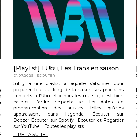
[Playlist] L’Ubu, Les Trans en saison
01.07.2026
ECOUTER
S’il y a une playlist à laquelle s’abonner pour
préparer tout au long de la saison ses prochains
e
concerts à l’Ubu et « hors les murs », c’est bien
n
celle-ci. L’ordre respecte ici les dates de
a
programmation des artistes telles qu’elles
.
apparaissent dans l’agenda. Écouter sur
n
Deezer Écouter sur Spotify Écouter et Regarder
L
sur YouTube Toutes les playlists
r
c
LIRE LA SUITE...