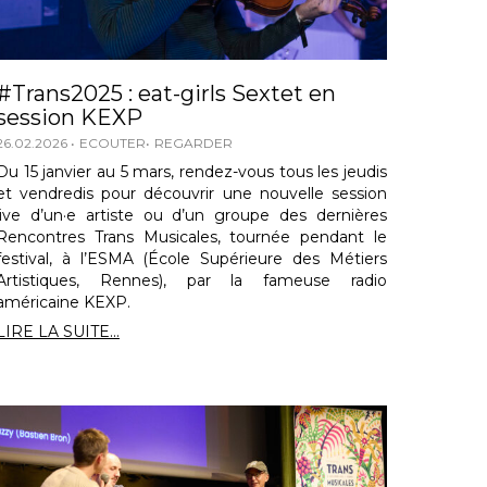
#Trans2025 : eat-girls Sextet en
session KEXP
26.02.2026
ECOUTER
REGARDER
Du 15 janvier au 5 mars, rendez-vous tous les jeudis
et vendredis pour découvrir une nouvelle session
live d’un·e artiste ou d’un groupe des dernières
Rencontres Trans Musicales, tournée pendant le
festival, à l’ESMA (École Supérieure des Métiers
Artistiques, Rennes), par la fameuse radio
américaine KEXP.
LIRE LA SUITE...