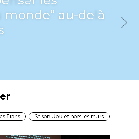
elà
Next
er
es Trans
Saison Ubu et hors les murs