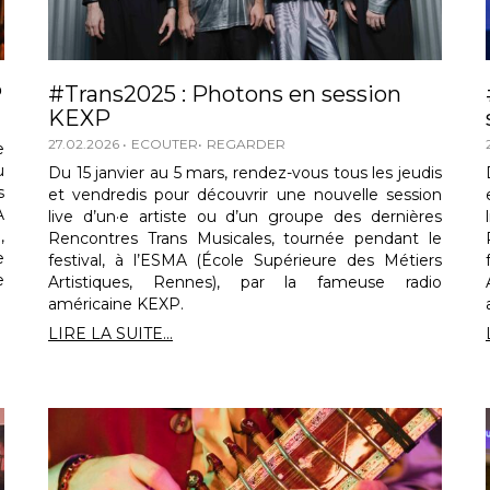
P
#Trans2025 : Photons en session
KEXP
27.02.2026
ECOUTER
REGARDER
e
u
Du 15 janvier au 5 mars, rendez-vous tous les jeudis
s
et vendredis pour découvrir une nouvelle session
A
live d’un·e artiste ou d’un groupe des dernières
,
Rencontres Trans Musicales, tournée pendant le
e
festival, à l’ESMA (École Supérieure des Métiers
e
Artistiques, Rennes), par la fameuse radio
américaine KEXP.
LIRE LA SUITE...