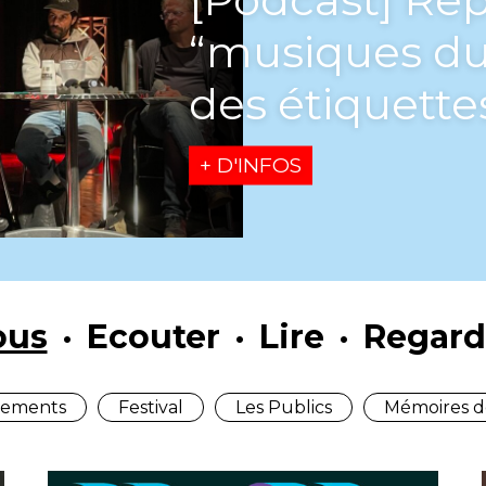
ques du monde” au-d
tiquettes
ous
Ecouter
Lire
Regard
ements
Festival
Les Publics
Mémoires d