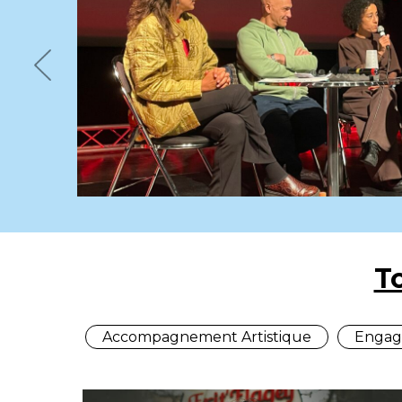
“musi
des é
Previous
+ D'INFOS
T
Accompagnement Artistique
Engag