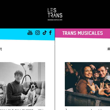
TRANS MUSICALES
st
#