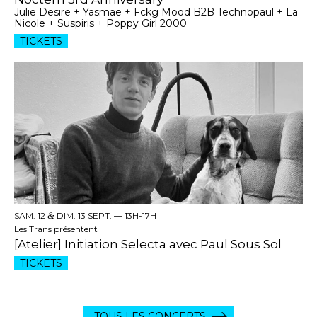
Julie Desire + Yasmae + Fckg Mood B2B Technopaul + La
Nicole + Suspiris + Poppy Girl 2000
TICKETS
SAM. 12
&
DIM. 13 SEPT. —
13H-17H
Les Trans présentent
[Atelier] Initiation Selecta avec Paul Sous Sol
TICKETS
TOUS LES CONCERTS