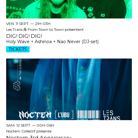
VEN. 11 SEPT. —
21H-03H
Les Trans
&
From Town to Town présentent
DIG! DIG! DIG!
Holy Wave + Ashinoa + Nao Never (DJ-set)
TICKETS
SAM. 12 SEPT. —
00H-06H
Noctem Collectif présente
Noctem 3rd Anniversary