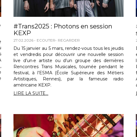
P
#Trans2025 : Photons en session
KEXP
27.02.2026
ECOUTER
REGARDER
e
u
Du 15 janvier au 5 mars, rendez-vous tous les jeudis
s
et vendredis pour découvrir une nouvelle session
A
live d’un·e artiste ou d’un groupe des dernières
,
Rencontres Trans Musicales, tournée pendant le
e
festival, à l’ESMA (École Supérieure des Métiers
e
Artistiques, Rennes), par la fameuse radio
américaine KEXP.
LIRE LA SUITE...