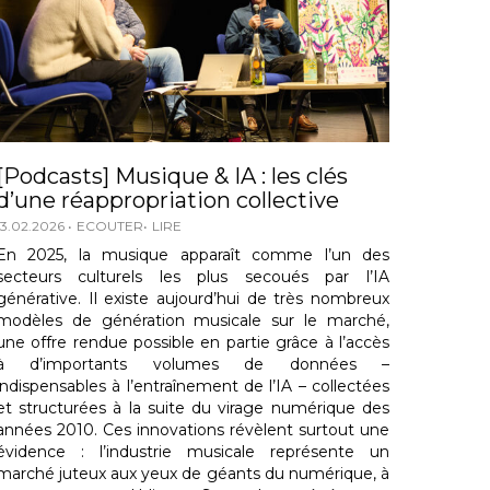
[Podcasts] Musique & IA : les clés
d’une réappropriation collective
13.02.2026
ECOUTER
LIRE
En 2025, la musique apparaît comme l’un des
secteurs culturels les plus secoués par l’IA
générative. Il existe aujourd’hui de très nombreux
modèles de génération musicale sur le marché,
une offre rendue possible en partie grâce à l’accès
à d’importants volumes de données –
indispensables à l’entraînement de l’IA – collectées
et structurées à la suite du virage numérique des
années 2010. Ces innovations révèlent surtout une
évidence : l’industrie musicale représente un
marché juteux aux yeux de géants du numérique, à