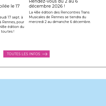
Rendez-vous du 2 au 6
lée le 17
décembre 2026 !
La 48e édition des Rencontres Trans
Musicales de Rennes se tiendra du
eudi 17 sept. à
mercredi 2 au dimanche 6 décembre.
, à Rennes, pour
a 48e édition du
 tou·tes !
TOUTES LES INFOS
t] Repenser les