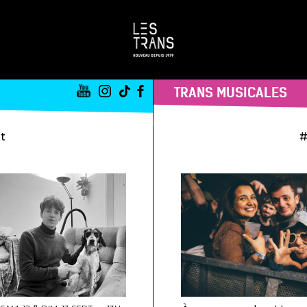
TRANS MUSICALES
st
#