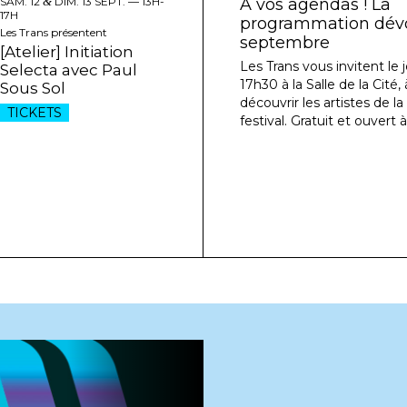
SAM. 12
&
DIM. 13 SEPT. —
13H-
À vos agendas ! La
17H
programmation dévoi
Les Trans présentent
septembre
[Atelier] Initiation
Les Trans vous invitent le j
Selecta avec Paul
17h30 à la Salle de la Cité
Sous Sol
découvrir les artistes de l
TICKETS
festival. Gratuit et ouvert à
[Podcas