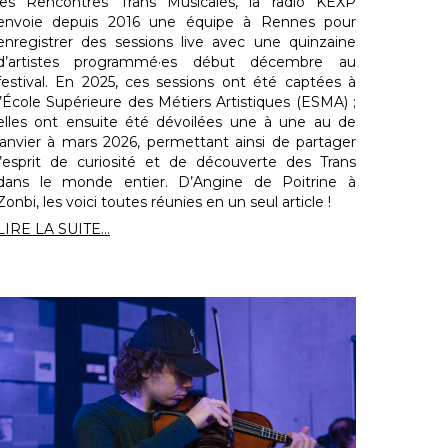
les Rencontres Trans Musicales, la radio KEXP
envoie depuis 2016 une équipe à Rennes pour
enregistrer des sessions live avec une quinzaine
d’artistes programmé·es début décembre au
festival. En 2025, ces sessions ont été captées à
l’École Supérieure des Métiers Artistiques (ESMA) ;
elles ont ensuite été dévoilées une à une au de
janvier à mars 2026, permettant ainsi de partager
l’esprit de curiosité et de découverte des Trans
dans le monde entier. D’Angine de Poitrine à
Zonbi, les voici toutes réunies en un seul article !
LIRE LA SUITE...