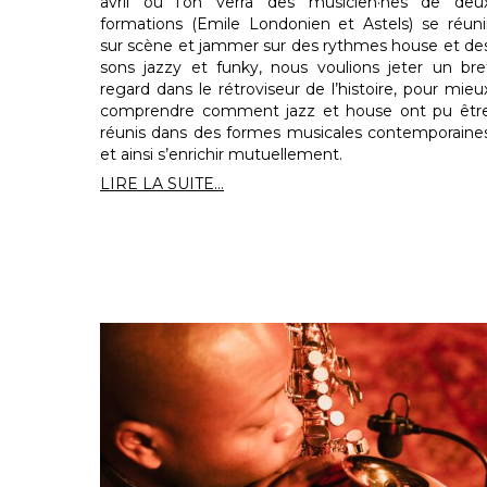
avril où l’on verra des musicien·nes de deu
formations (Emile Londonien et Astels) se réuni
sur scène et jammer sur des rythmes house et de
sons jazzy et funky, nous voulions jeter un bre
regard dans le rétroviseur de l’histoire, pour mieu
comprendre comment jazz et house ont pu êtr
réunis dans des formes musicales contemporaine
et ainsi s’enrichir mutuellement.
LIRE LA SUITE...