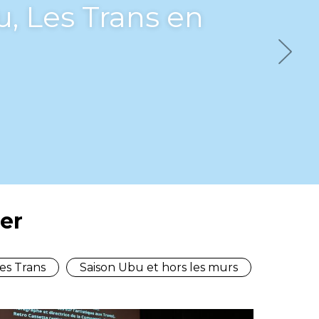
ues du monde” au-del
quettes
Next
er
es Trans
Saison Ubu et hors les murs