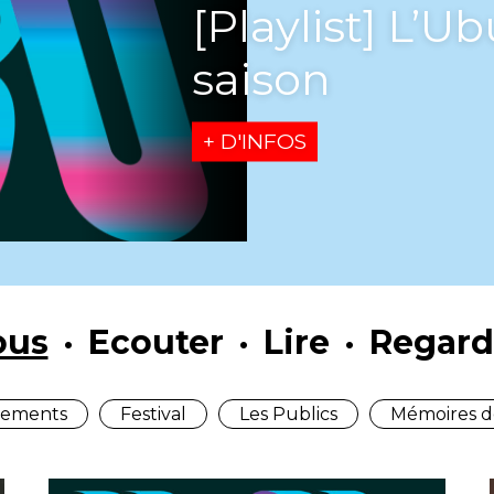
“musiq
des éti
+ D'INFOS
ous
Ecouter
Lire
Regard
ements
Festival
Les Publics
Mémoires d