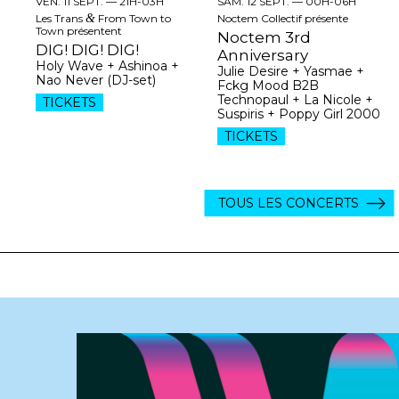
VEN. 11 SEPT. —
21H-03H
SAM. 12 SEPT. —
00H-06H
Les Trans
&
From Town to
Noctem Collectif présente
Town présentent
Noctem 3rd
DIG! DIG! DIG!
Anniversary
Holy Wave + Ashinoa +
Julie Desire + Yasmae +
Nao Never (DJ-set)
Fckg Mood B2B
Technopaul + La Nicole +
TICKETS
Suspiris + Poppy Girl 2000
TICKETS
TOUS LES CONCERTS