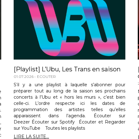
[Playlist] L’Ubu, Les Trans en saison
01.07.2026
ECOUTER
S’il y a une playlist à laquelle s’abonner pour
préparer tout au long de la saison ses prochains
e
concerts à l’Ubu et « hors les murs », c’est bien
n
celle-ci. L’ordre respecte ici les dates de
a
programmation des artistes telles qu’elles
.
apparaissent dans l’agenda. Écouter sur
n
Deezer Écouter sur Spotify Écouter et Regarder
L
sur YouTube Toutes les playlists
r
c
LIRE LA SUITE...