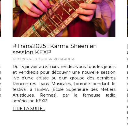
#Trans2025 : Karma Sheen en
session KEXP
19.02.2026
ECOUTER
REGARDER
s
Du 15 janvier au 5 mars, rendez-vous tous les jeudis
n
et vendredis pour découvrir une nouvelle session
s
live d’un·e artiste ou d’un groupe des dernières
e
Rencontres Trans Musicales, tournée pendant le
s
festival, à l’ESMA (École Supérieure des Métiers
o
Artistiques, Rennes), par la fameuse radio
américaine KEXP.
LIRE LA SUITE...