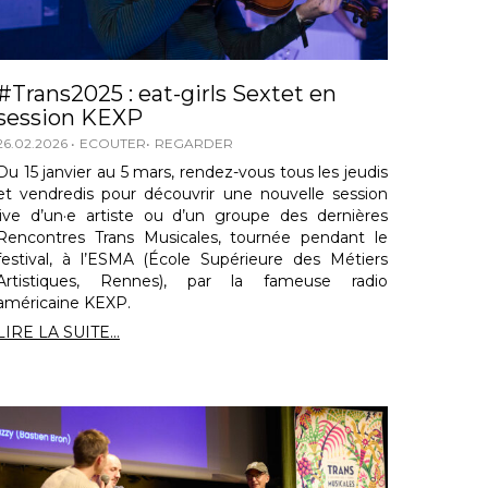
#Trans2025 : eat-girls Sextet en
session KEXP
26.02.2026
ECOUTER
REGARDER
Du 15 janvier au 5 mars, rendez-vous tous les jeudis
et vendredis pour découvrir une nouvelle session
live d’un·e artiste ou d’un groupe des dernières
Rencontres Trans Musicales, tournée pendant le
festival, à l’ESMA (École Supérieure des Métiers
Artistiques, Rennes), par la fameuse radio
américaine KEXP.
LIRE LA SUITE...