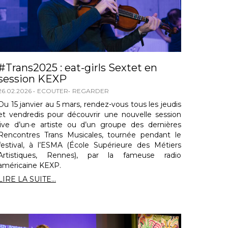
#Trans2025 : eat-girls Sextet en
session KEXP
26.02.2026
ECOUTER
REGARDER
Du 15 janvier au 5 mars, rendez-vous tous les jeudis
et vendredis pour découvrir une nouvelle session
live d’un·e artiste ou d’un groupe des dernières
Rencontres Trans Musicales, tournée pendant le
festival, à l’ESMA (École Supérieure des Métiers
Artistiques, Rennes), par la fameuse radio
américaine KEXP.
LIRE LA SUITE...