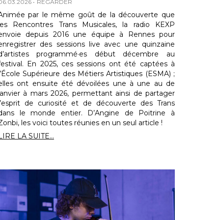
06.03.2026
REGARDER
Animée par le même goût de la découverte que
les Rencontres Trans Musicales, la radio KEXP
envoie depuis 2016 une équipe à Rennes pour
enregistrer des sessions live avec une quinzaine
d’artistes programmé·es début décembre au
festival. En 2025, ces sessions ont été captées à
l’École Supérieure des Métiers Artistiques (ESMA) ;
elles ont ensuite été dévoilées une à une au de
janvier à mars 2026, permettant ainsi de partager
l’esprit de curiosité et de découverte des Trans
dans le monde entier. D’Angine de Poitrine à
Zonbi, les voici toutes réunies en un seul article !
LIRE LA SUITE...