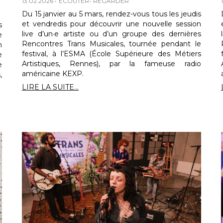
13.02.2026
ECOUTER
REGARDER
Du 15 janvier au 5 mars, rendez-vous tous les jeudis
et vendredis pour découvrir une nouvelle session
s
live d’un·e artiste ou d’un groupe des dernières
e
Rencontres Trans Musicales, tournée pendant le
n
festival, à l’ESMA (École Supérieure des Métiers
e
Artistiques, Rennes), par la fameuse radio
e
américaine KEXP.
,
LIRE LA SUITE...