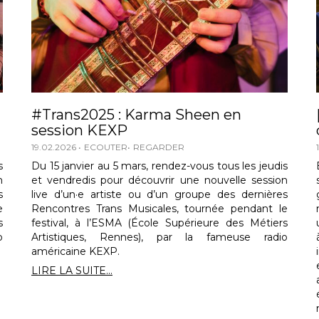
#Trans2025 : Karma Sheen en
session KEXP
19.02.2026
ECOUTER
REGARDER
s
Du 15 janvier au 5 mars, rendez-vous tous les jeudis
n
et vendredis pour découvrir une nouvelle session
s
live d’un·e artiste ou d’un groupe des dernières
e
Rencontres Trans Musicales, tournée pendant le
s
festival, à l’ESMA (École Supérieure des Métiers
o
Artistiques, Rennes), par la fameuse radio
américaine KEXP.
LIRE LA SUITE...