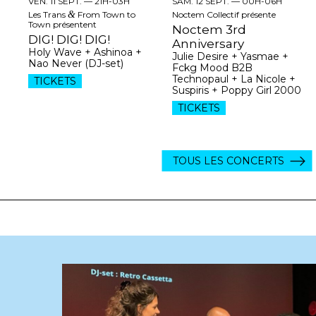
VEN. 11 SEPT. —
21H-03H
SAM. 12 SEPT. —
00H-06H
Les Trans
&
From Town to
Noctem Collectif présente
Town présentent
Noctem 3rd
DIG! DIG! DIG!
Anniversary
Holy Wave + Ashinoa +
Julie Desire + Yasmae +
Nao Never (DJ-set)
Fckg Mood B2B
Technopaul + La Nicole +
TICKETS
Suspiris + Poppy Girl 2000
TICKETS
TOUS LES CONCERTS