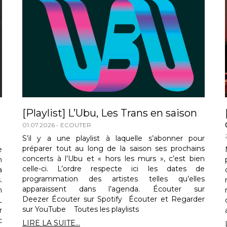
[Playlist] L’Ubu, Les Trans en saison
01.07.2026
ECOUTER
S’il y a une playlist à laquelle s’abonner pour
préparer tout au long de la saison ses prochains
e
concerts à l’Ubu et « hors les murs », c’est bien
n
celle-ci. L’ordre respecte ici les dates de
a
programmation des artistes telles qu’elles
.
apparaissent dans l’agenda. Écouter sur
n
Deezer Écouter sur Spotify Écouter et Regarder
L
sur YouTube Toutes les playlists
r
c
LIRE LA SUITE...