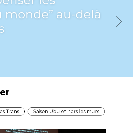
 monde” au-delà
s
Next
er
es Trans
Saison Ubu et hors les murs