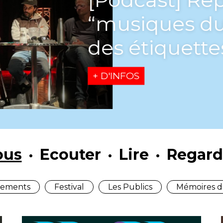
“musiques du
des étiquette
+ D'INFOS
ous
Ecouter
Lire
Regard
ements
Festival
Les Publics
Mémoires d