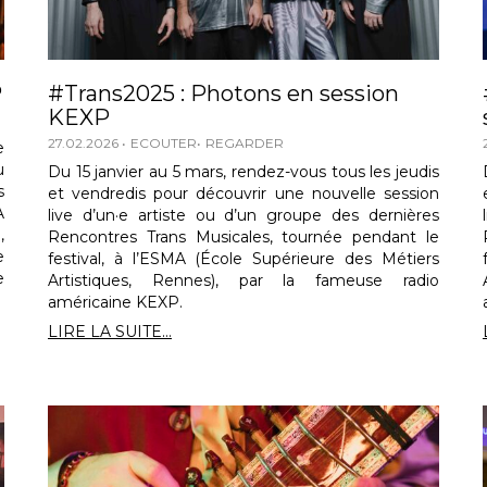
P
#Trans2025 : Photons en session
KEXP
27.02.2026
ECOUTER
REGARDER
e
u
Du 15 janvier au 5 mars, rendez-vous tous les jeudis
s
et vendredis pour découvrir une nouvelle session
A
live d’un·e artiste ou d’un groupe des dernières
,
Rencontres Trans Musicales, tournée pendant le
e
festival, à l’ESMA (École Supérieure des Métiers
e
Artistiques, Rennes), par la fameuse radio
américaine KEXP.
LIRE LA SUITE...