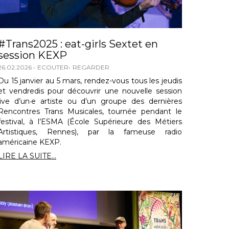
#Trans2025 : eat-girls Sextet en
session KEXP
26.02.2026
ECOUTER
REGARDER
Du 15 janvier au 5 mars, rendez-vous tous les jeudis
et vendredis pour découvrir une nouvelle session
live d’un·e artiste ou d’un groupe des dernières
Rencontres Trans Musicales, tournée pendant le
festival, à l’ESMA (École Supérieure des Métiers
Artistiques, Rennes), par la fameuse radio
américaine KEXP.
LIRE LA SUITE...