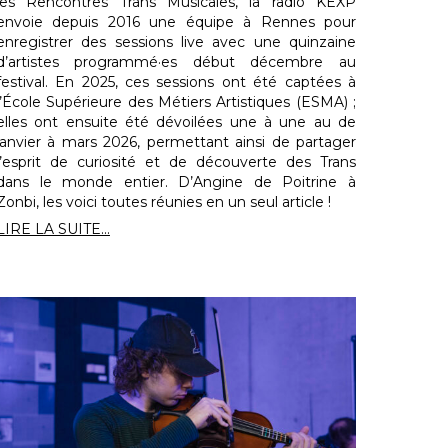
les Rencontres Trans Musicales, la radio KEXP
envoie depuis 2016 une équipe à Rennes pour
enregistrer des sessions live avec une quinzaine
d’artistes programmé·es début décembre au
festival. En 2025, ces sessions ont été captées à
l’École Supérieure des Métiers Artistiques (ESMA) ;
elles ont ensuite été dévoilées une à une au de
janvier à mars 2026, permettant ainsi de partager
l’esprit de curiosité et de découverte des Trans
dans le monde entier. D’Angine de Poitrine à
Zonbi, les voici toutes réunies en un seul article !
LIRE LA SUITE...