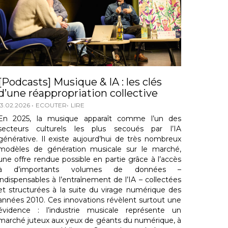
[Podcasts] Musique & IA : les clés
d’une réappropriation collective
13.02.2026
ECOUTER
LIRE
En 2025, la musique apparaît comme l’un des
secteurs culturels les plus secoués par l’IA
générative. Il existe aujourd’hui de très nombreux
modèles de génération musicale sur le marché,
une offre rendue possible en partie grâce à l’accès
à d’importants volumes de données –
indispensables à l’entraînement de l’IA – collectées
et structurées à la suite du virage numérique des
années 2010. Ces innovations révèlent surtout une
évidence : l’industrie musicale représente un
marché juteux aux yeux de géants du numérique, à