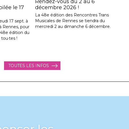
Rendez-vous du 2 au 6
lée le 17
décembre 2026 !
La 48e édition des Rencontres Trans
Musicales de Rennes se tiendra du
eudi 17 sept. à
mercredi 2 au dimanche 6 décembre.
, à Rennes, pour
a 48e édition du
 tou·tes !
TOUTES LES INFOS
enser les