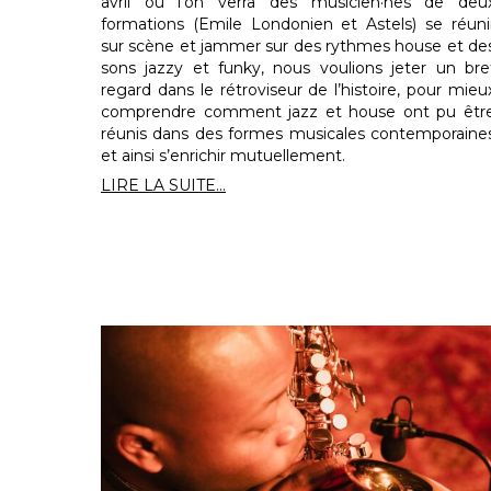
avril où l’on verra des musicien·nes de deu
formations (Emile Londonien et Astels) se réuni
sur scène et jammer sur des rythmes house et de
sons jazzy et funky, nous voulions jeter un bre
regard dans le rétroviseur de l’histoire, pour mieu
comprendre comment jazz et house ont pu êtr
réunis dans des formes musicales contemporaine
et ainsi s’enrichir mutuellement.
LIRE LA SUITE...