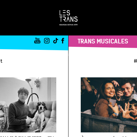
TRANS MUSICALES
st
#