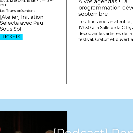
SAM. 12
&
DIM. 13 SEPT. —
13H-
À vos agendas ! La
17H
programmation dévoi
Les Trans présentent
septembre
[Atelier] Initiation
Les Trans vous invitent le j
Selecta avec Paul
17h30 à la Salle de la Cité
Sous Sol
découvrir les artistes de l
TICKETS
festival. Gratuit et ouvert à
[Podcast] Rep