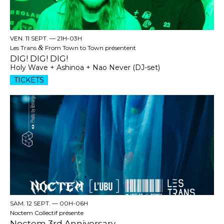
VEN. 11 SEPT. —
21H-03H
Les Trans
&
From Town to Town présentent
DIG! DIG! DIG!
Holy Wave + Ashinoa + Nao Never (DJ-set)
TICKETS
SAM. 12 SEPT. —
00H-06H
Noctem Collectif présente
Noctem 3rd Anniversary