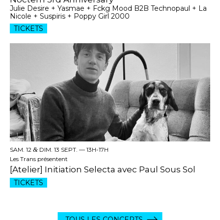
Julie Desire + Yasmae + Fckg Mood B2B Technopaul + La
Nicole + Suspiris + Poppy Girl 2000
TICKETS
SAM. 12
&
DIM. 13 SEPT. —
13H-17H
Les Trans présentent
[Atelier] Initiation Selecta avec Paul Sous Sol
TICKETS
TOUS LES CONCERTS