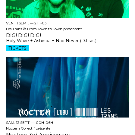
VEN. 11 SEPT. —
21H-03H
Les Trans
&
From Town to Town présentent
DIG! DIG! DIG!
Holy Wave + Ashinoa + Nao Never (DJ-set)
TICKETS
SAM. 12 SEPT. —
00H-06H
Noctem Collectif présente
Noctem 3rd Anniversary