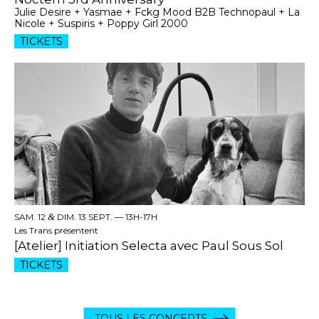
Julie Desire + Yasmae + Fckg Mood B2B Technopaul + La
Nicole + Suspiris + Poppy Girl 2000
TICKETS
SAM. 12
&
DIM. 13 SEPT. —
13H-17H
Les Trans présentent
[Atelier] Initiation Selecta avec Paul Sous Sol
TICKETS
TOUS LES CONCERTS