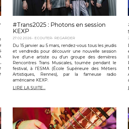
P
#Trans2025 : Photons en session
KEXP
27.02.2026
ECOUTER
REGARDER
e
u
Du 15 janvier au 5 mars, rendez-vous tous les jeudis
s
et vendredis pour découvrir une nouvelle session
A
live d’un·e artiste ou d’un groupe des dernières
,
Rencontres Trans Musicales, tournée pendant le
e
festival, à l’ESMA (École Supérieure des Métiers
e
Artistiques, Rennes), par la fameuse radio
américaine KEXP.
LIRE LA SUITE...