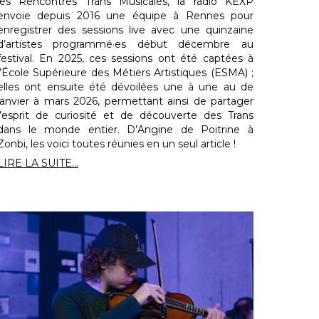
les Rencontres Trans Musicales, la radio KEXP
envoie depuis 2016 une équipe à Rennes pour
enregistrer des sessions live avec une quinzaine
d’artistes programmé·es début décembre au
festival. En 2025, ces sessions ont été captées à
l’École Supérieure des Métiers Artistiques (ESMA) ;
elles ont ensuite été dévoilées une à une au de
janvier à mars 2026, permettant ainsi de partager
l’esprit de curiosité et de découverte des Trans
dans le monde entier. D’Angine de Poitrine à
Zonbi, les voici toutes réunies en un seul article !
LIRE LA SUITE...