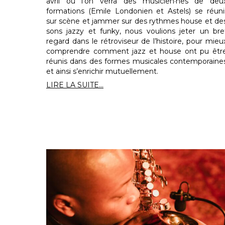
avril où l’on verra des musicien·nes de deu
formations (Emile Londonien et Astels) se réuni
sur scène et jammer sur des rythmes house et de
sons jazzy et funky, nous voulions jeter un bre
regard dans le rétroviseur de l’histoire, pour mieu
comprendre comment jazz et house ont pu êtr
réunis dans des formes musicales contemporaine
et ainsi s’enrichir mutuellement.
LIRE LA SUITE...