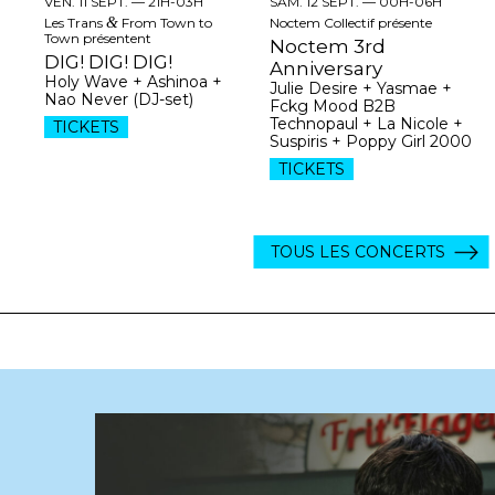
VEN. 11 SEPT. —
21H-03H
SAM. 12 SEPT. —
00H-06H
Les Trans
&
From Town to
Noctem Collectif présente
Town présentent
Noctem 3rd
DIG! DIG! DIG!
Anniversary
Holy Wave + Ashinoa +
Julie Desire + Yasmae +
Nao Never (DJ-set)
Fckg Mood B2B
Technopaul + La Nicole +
TICKETS
Suspiris + Poppy Girl 2000
TICKETS
TOUS LES CONCERTS