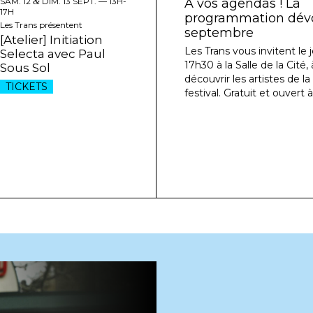
SAM. 12
&
DIM. 13 SEPT. —
13H-
À vos agendas ! La
17H
programmation dévoi
Les Trans présentent
septembre
[Atelier] Initiation
Les Trans vous invitent le j
Selecta avec Paul
17h30 à la Salle de la Cité
Sous Sol
découvrir les artistes de l
TICKETS
festival. Gratuit et ouvert à