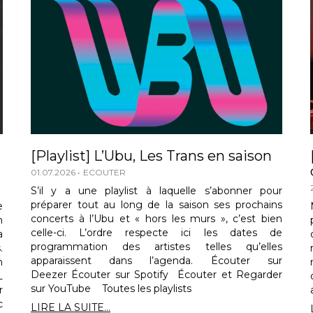
[Playlist] L’Ubu, Les Trans en saison
01.07.2026
ECOUTER
S’il y a une playlist à laquelle s’abonner pour
préparer tout au long de la saison ses prochains
e
concerts à l’Ubu et « hors les murs », c’est bien
n
celle-ci. L’ordre respecte ici les dates de
a
programmation des artistes telles qu’elles
.
apparaissent dans l’agenda. Écouter sur
n
Deezer Écouter sur Spotify Écouter et Regarder
L
sur YouTube Toutes les playlists
r
c
LIRE LA SUITE...