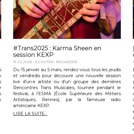
#Trans2025 : Karma Sheen en
session KEXP
19.02.2026
ECOUTER
REGARDER
s
Du 15 janvier au 5 mars, rendez-vous tous les jeudis
n
et vendredis pour découvrir une nouvelle session
s
live d’un·e artiste ou d’un groupe des dernières
e
Rencontres Trans Musicales, tournée pendant le
s
festival, à l’ESMA (École Supérieure des Métiers
o
Artistiques, Rennes), par la fameuse radio
américaine KEXP.
LIRE LA SUITE...