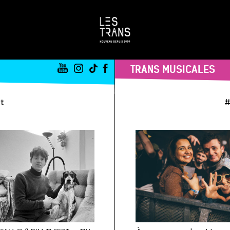
TRANS MUSICALES
st
#