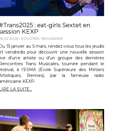
#Trans2025 : eat-girls Sextet en
session KEXP
26.02.2026
ECOUTER
REGARDER
Du 15 janvier au 5 mars, rendez-vous tous les jeudis
et vendredis pour découvrir une nouvelle session
live d’un·e artiste ou d’un groupe des dernières
Rencontres Trans Musicales, tournée pendant le
festival, à l’ESMA (École Supérieure des Métiers
Artistiques, Rennes), par la fameuse radio
américaine KEXP.
LIRE LA SUITE...