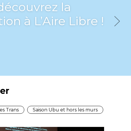
bu, Les Trans en
Next
er
es Trans
Saison Ubu et hors les murs