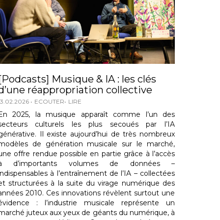
[Podcasts] Musique & IA : les clés
d’une réappropriation collective
13.02.2026
ECOUTER
LIRE
En 2025, la musique apparaît comme l’un des
secteurs culturels les plus secoués par l’IA
générative. Il existe aujourd’hui de très nombreux
modèles de génération musicale sur le marché,
une offre rendue possible en partie grâce à l’accès
à d’importants volumes de données –
indispensables à l’entraînement de l’IA – collectées
et structurées à la suite du virage numérique des
années 2010. Ces innovations révèlent surtout une
évidence : l’industrie musicale représente un
marché juteux aux yeux de géants du numérique, à