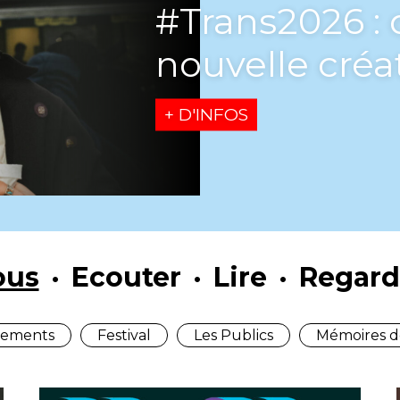
[Playlist] L’U
saison
+ D'INFOS
ous
Ecouter
Lire
Regard
ements
Festival
Les Publics
Mémoires d