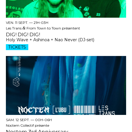
VEN. 11 SEPT. —
21H-03H
Les Trans
&
From Town to Town présentent
DIG! DIG! DIG!
Holy Wave + Ashinoa + Nao Never (DJ-set)
TICKETS
SAM. 12 SEPT. —
00H-06H
Noctem Collectif présente
Noctem 3rd Anniversary