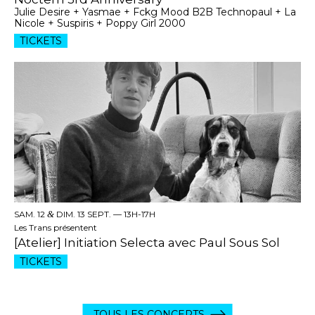
Julie Desire + Yasmae + Fckg Mood B2B Technopaul + La
Nicole + Suspiris + Poppy Girl 2000
TICKETS
SAM. 12
&
DIM. 13 SEPT. —
13H-17H
Les Trans présentent
[Atelier] Initiation Selecta avec Paul Sous Sol
TICKETS
TOUS LES CONCERTS