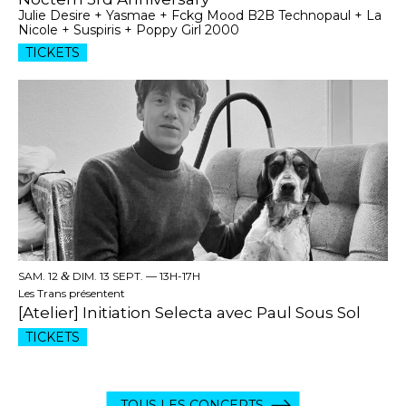
Julie Desire + Yasmae + Fckg Mood B2B Technopaul + La
Nicole + Suspiris + Poppy Girl 2000
TICKETS
SAM. 12
&
DIM. 13 SEPT. —
13H-17H
Les Trans présentent
[Atelier] Initiation Selecta avec Paul Sous Sol
TICKETS
TOUS LES CONCERTS