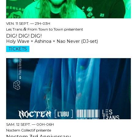
VEN. 11 SEPT. —
21H-03H
Les Trans
&
From Town to Town présentent
DIG! DIG! DIG!
Holy Wave + Ashinoa + Nao Never (DJ-set)
TICKETS
SAM. 12 SEPT. —
00H-06H
Noctem Collectif présente
Noctem 3rd Anniversary