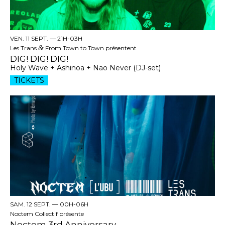
VEN. 11 SEPT. —
21H-03H
Les Trans
&
From Town to Town présentent
DIG! DIG! DIG!
Holy Wave + Ashinoa + Nao Never (DJ-set)
TICKETS
SAM. 12 SEPT. —
00H-06H
Noctem Collectif présente
Noctem 3rd Anniversary