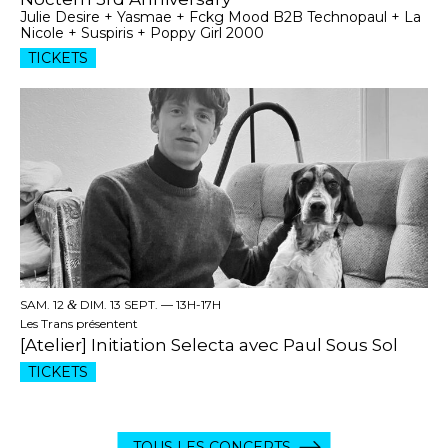
Julie Desire + Yasmae + Fckg Mood B2B Technopaul + La
Nicole + Suspiris + Poppy Girl 2000
TICKETS
SAM. 12
&
DIM. 13 SEPT. —
13H-17H
Les Trans présentent
[Atelier] Initiation Selecta avec Paul Sous Sol
TICKETS
TOUS LES CONCERTS