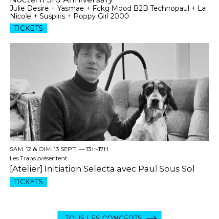
Julie Desire + Yasmae + Fckg Mood B2B Technopaul + La
Nicole + Suspiris + Poppy Girl 2000
TICKETS
SAM. 12
&
DIM. 13 SEPT. —
13H-17H
Les Trans présentent
[Atelier] Initiation Selecta avec Paul Sous Sol
TICKETS
TOUS LES CONCERTS