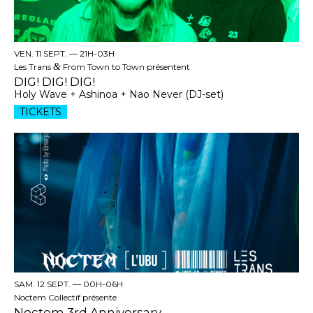
VEN. 11 SEPT. —
21H-03H
Les Trans
&
From Town to Town présentent
DIG! DIG! DIG!
Holy Wave + Ashinoa + Nao Never (DJ-set)
TICKETS
SAM. 12 SEPT. —
00H-06H
Noctem Collectif présente
Noctem 3rd Anniversary