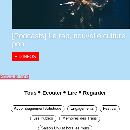
[Podcasts] Le rap, nouvelle culture
pop
+ D'INFOS
Previous
Next
Tous
Ecouter
Lire
Regarder
Accompagnement Artistique
Engagements
Festival
Les Publics
Mémoires des Trans
Saison Ubu et hors les murs