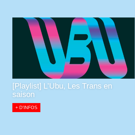
[Playlist] L’Ubu, Les Trans en
saison
+ D'INFOS