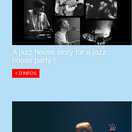
A jazz house story for a jazz
house party !
+ D'INFOS