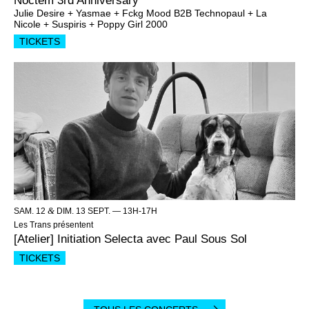
Noctem 3rd Anniversary
Julie Desire + Yasmae + Fckg Mood B2B Technopaul + La
Nicole + Suspiris + Poppy Girl 2000
TICKETS
&
SAM. 12
DIM. 13 SEPT. —
13H-17H
Les Trans présentent
[Atelier] Initiation Selecta avec Paul Sous Sol
TICKETS