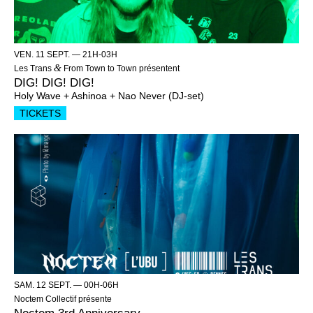
VEN. 11 SEPT. —
21H-03H
&
Les Trans
From Town to Town présentent
DIG! DIG! DIG!
Holy Wave + Ashinoa + Nao Never (DJ-set)
TICKETS
SAM. 12 SEPT. —
00H-06H
Noctem Collectif présente