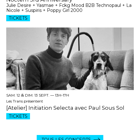
Julie Desire + Yasmae + Fckg Mood B2B Technopaul + La
Nicole + Suspiris + Poppy Girl 2000
TICKETS
SAM. 12
&
DIM. 13 SEPT. —
13H-17H
Les Trans présentent
[Atelier] Initiation Selecta avec Paul Sous Sol
TICKETS
TOUS LES CONCERTS