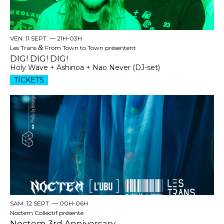
VEN. 11 SEPT. —
21H-03H
Les Trans
&
From Town to Town présentent
DIG! DIG! DIG!
Holy Wave + Ashinoa + Nao Never (DJ-set)
TICKETS
SAM. 12 SEPT. —
00H-06H
Noctem Collectif présente
Noctem 3rd Anniversary