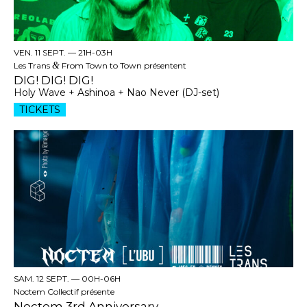
VEN. 11 SEPT. —
21H-03H
Les Trans
&
From Town to Town présentent
DIG! DIG! DIG!
Holy Wave + Ashinoa + Nao Never (DJ-set)
TICKETS
SAM. 12 SEPT. —
00H-06H
Noctem Collectif présente
Noctem 3rd Anniversary