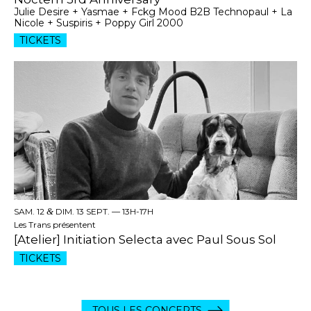
Julie Desire + Yasmae + Fckg Mood B2B Technopaul + La
Nicole + Suspiris + Poppy Girl 2000
TICKETS
SAM. 12
&
DIM. 13 SEPT. —
13H-17H
Les Trans présentent
[Atelier] Initiation Selecta avec Paul Sous Sol
TICKETS
TOUS LES CONCERTS