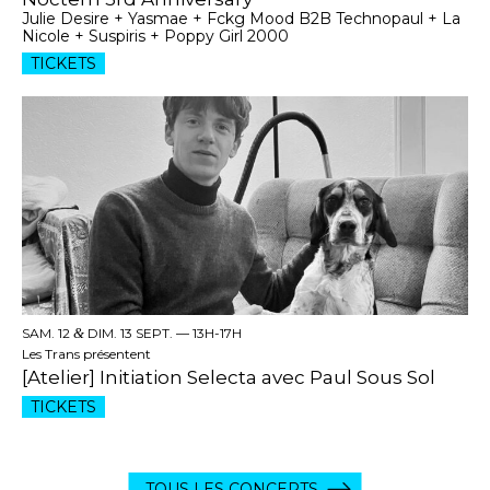
Julie Desire + Yasmae + Fckg Mood B2B Technopaul + La
Nicole + Suspiris + Poppy Girl 2000
TICKETS
SAM. 12
&
DIM. 13 SEPT. —
13H-17H
Les Trans présentent
[Atelier] Initiation Selecta avec Paul Sous Sol
TICKETS
TOUS LES CONCERTS