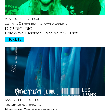
VEN. 11 SEPT. —
21H-03H
Les Trans
&
From Town to Town présentent
DIG! DIG! DIG!
Holy Wave + Ashinoa + Nao Never (DJ-set)
TICKETS
SAM. 12 SEPT. —
00H-06H
Noctem Collectif présente
Noctem 3rd Anniversary