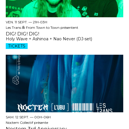
VEN. 11 SEPT. —
21H-03H
Les Trans
&
From Town to Town présentent
DIG! DIG! DIG!
Holy Wave + Ashinoa + Nao Never (DJ-set)
TICKETS
SAM. 12 SEPT. —
00H-06H
Noctem Collectif présente
Noctem 3rd Anniversary