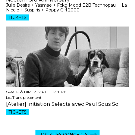
Julie Desire + Yasmae + Fckg Mood B2B Technopaul + La
Nicole + Suspiris + Poppy Girl 2000
TICKETS
SAM. 12
&
DIM. 13 SEPT. —
13H-17H
Les Trans présentent
[Atelier] Initiation Selecta avec Paul Sous Sol
TICKETS
TOUS LES CONCERTS