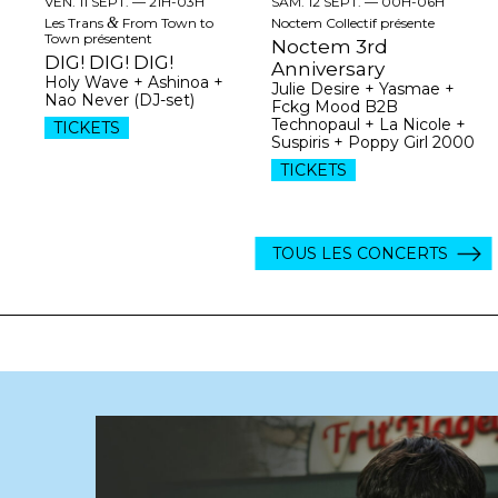
VEN. 11 SEPT. —
21H-03H
SAM. 12 SEPT. —
00H-06H
Les Trans
&
From Town to
Noctem Collectif présente
Town présentent
Noctem 3rd
DIG! DIG! DIG!
Anniversary
Holy Wave + Ashinoa +
Julie Desire + Yasmae +
Nao Never (DJ-set)
Fckg Mood B2B
Technopaul + La Nicole +
TICKETS
Suspiris + Poppy Girl 2000
TICKETS
TOUS LES CONCERTS