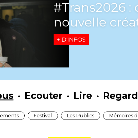
#Trans2026 : 
nouvelle créat
+ D'INFOS
ous
Ecouter
Lire
Regard
ements
Festival
Les Publics
Mémoires d