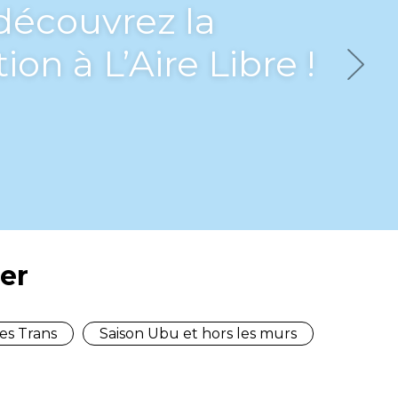
découvrez la
ion à L’Aire Libre !
Next
er
es Trans
Saison Ubu et hors les murs