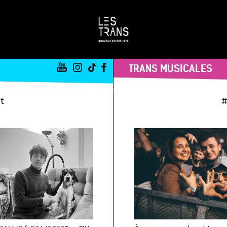
TRANS MUSICALES
st
#