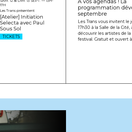
SAM. 12
&
DIM. 13 SEPT. —
13H-
À vos agendas ! La
17H
programmation dévoi
Les Trans présentent
septembre
[Atelier] Initiation
Les Trans vous invitent le j
Selecta avec Paul
17h30 à la Salle de la Cité
Sous Sol
découvrir les artistes de l
TICKETS
festival. Gratuit et ouvert à