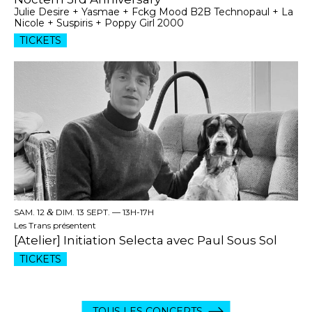
Julie Desire + Yasmae + Fckg Mood B2B Technopaul + La
Nicole + Suspiris + Poppy Girl 2000
TICKETS
SAM. 12
&
DIM. 13 SEPT. —
13H-17H
Les Trans présentent
[Atelier] Initiation Selecta avec Paul Sous Sol
TICKETS
TOUS LES CONCERTS