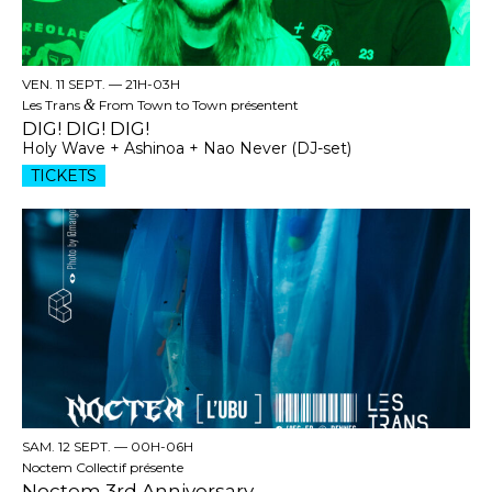
VEN. 11 SEPT. —
21H-03H
Les Trans
&
From Town to Town présentent
DIG! DIG! DIG!
Holy Wave + Ashinoa + Nao Never (DJ-set)
TICKETS
SAM. 12 SEPT. —
00H-06H
Noctem Collectif présente
Noctem 3rd Anniversary