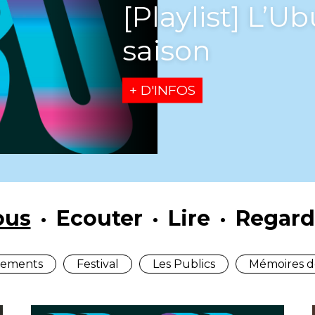
[Playlist] L’U
saison
+ D'INFOS
ous
Ecouter
Lire
Regard
ements
Festival
Les Publics
Mémoires d