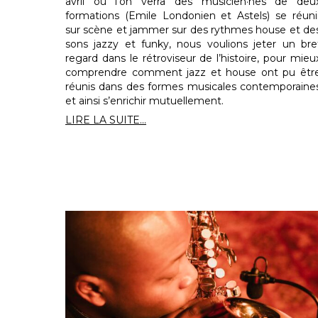
avril où l’on verra des musicien·nes de deu
formations (Emile Londonien et Astels) se réuni
sur scène et jammer sur des rythmes house et de
sons jazzy et funky, nous voulions jeter un bre
regard dans le rétroviseur de l’histoire, pour mieu
comprendre comment jazz et house ont pu êtr
réunis dans des formes musicales contemporaine
et ainsi s’enrichir mutuellement.
LIRE LA SUITE...