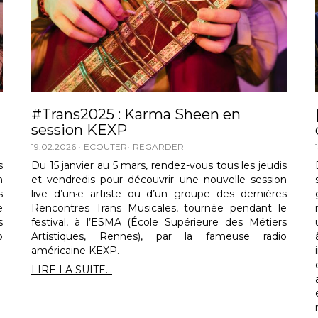
#Trans2025 : Karma Sheen en
session KEXP
19.02.2026
ECOUTER
REGARDER
s
Du 15 janvier au 5 mars, rendez-vous tous les jeudis
n
et vendredis pour découvrir une nouvelle session
s
live d’un·e artiste ou d’un groupe des dernières
e
Rencontres Trans Musicales, tournée pendant le
s
festival, à l’ESMA (École Supérieure des Métiers
o
Artistiques, Rennes), par la fameuse radio
américaine KEXP.
LIRE LA SUITE...