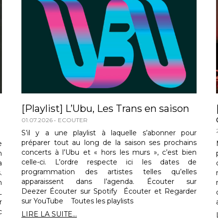
[Playlist] L’Ubu, Les Trans en saison
01.07.2026
ECOUTER
S’il y a une playlist à laquelle s’abonner pour
préparer tout au long de la saison ses prochains
e
concerts à l’Ubu et « hors les murs », c’est bien
n
celle-ci. L’ordre respecte ici les dates de
a
programmation des artistes telles qu’elles
.
apparaissent dans l’agenda. Écouter sur
n
Deezer Écouter sur Spotify Écouter et Regarder
L
sur YouTube Toutes les playlists
r
c
LIRE LA SUITE...