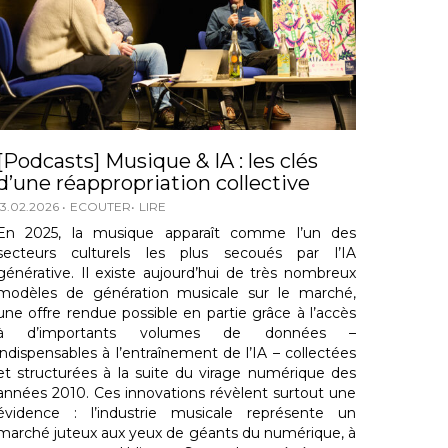
[Podcasts] Musique & IA : les clés
d’une réappropriation collective
13.02.2026
ECOUTER
LIRE
En 2025, la musique apparaît comme l’un des
secteurs culturels les plus secoués par l’IA
générative. Il existe aujourd’hui de très nombreux
modèles de génération musicale sur le marché,
une offre rendue possible en partie grâce à l’accès
à d’importants volumes de données –
indispensables à l’entraînement de l’IA – collectées
et structurées à la suite du virage numérique des
années 2010. Ces innovations révèlent surtout une
évidence : l’industrie musicale représente un
marché juteux aux yeux de géants du numérique, à