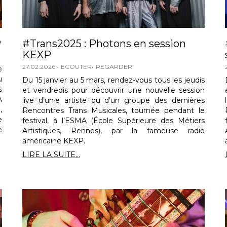
P
#Trans2025 : Photons en session
KEXP
27.02.2026
ECOUTER
REGARDER
e
u
Du 15 janvier au 5 mars, rendez-vous tous les jeudis
s
et vendredis pour découvrir une nouvelle session
A
live d’un·e artiste ou d’un groupe des dernières
,
Rencontres Trans Musicales, tournée pendant le
e
festival, à l’ESMA (École Supérieure des Métiers
e
Artistiques, Rennes), par la fameuse radio
américaine KEXP.
LIRE LA SUITE...