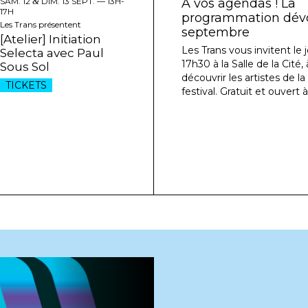
SAM. 12
&
DIM. 13 SEPT. —
13H-
À vos agendas ! La
17H
programmation dévoi
Les Trans présentent
septembre
[Atelier] Initiation
Les Trans vous invitent le j
Selecta avec Paul
17h30 à la Salle de la Cité
Sous Sol
découvrir les artistes de l
TICKETS
festival. Gratuit et ouvert à