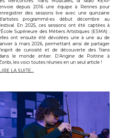
les Rencontres Trans Musicales, la radio KEXP
envoie depuis 2016 une équipe à Rennes pour
enregistrer des sessions live avec une quinzaine
d’artistes programmé·es début décembre au
festival. En 2025, ces sessions ont été captées à
l’École Supérieure des Métiers Artistiques (ESMA) ;
elles ont ensuite été dévoilées une à une au de
janvier à mars 2026, permettant ainsi de partager
l’esprit de curiosité et de découverte des Trans
dans le monde entier. D’Angine de Poitrine à
Zonbi, les voici toutes réunies en un seul article !
LIRE LA SUITE...