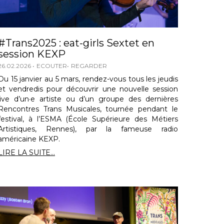
#Trans2025 : eat-girls Sextet en
session KEXP
26.02.2026
ECOUTER
REGARDER
Du 15 janvier au 5 mars, rendez-vous tous les jeudis
et vendredis pour découvrir une nouvelle session
live d’un·e artiste ou d’un groupe des dernières
Rencontres Trans Musicales, tournée pendant le
festival, à l’ESMA (École Supérieure des Métiers
Artistiques, Rennes), par la fameuse radio
américaine KEXP.
LIRE LA SUITE...