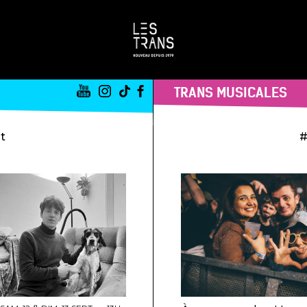
TRANS MUSICALES
st
#