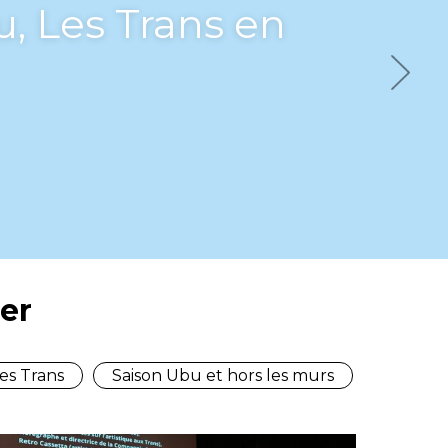
bu, Les Trans en
Next
er
es Trans
Saison Ubu et hors les murs