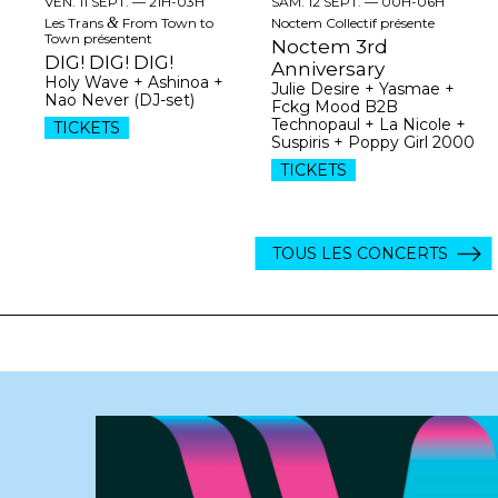
VEN. 11 SEPT. —
21H-03H
SAM. 12 SEPT. —
00H-06H
Les Trans
&
From Town to
Noctem Collectif présente
Town présentent
Noctem 3rd
DIG! DIG! DIG!
Anniversary
Holy Wave + Ashinoa +
Julie Desire + Yasmae +
Nao Never (DJ-set)
Fckg Mood B2B
Technopaul + La Nicole +
TICKETS
Suspiris + Poppy Girl 2000
TICKETS
TOUS LES CONCERTS