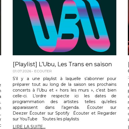
[Playlist] L’Ubu, Les Trans en saison
01.07.2026
ECOUTER
S’il y a une playlist à laquelle s’abonner pour
préparer tout au long de la saison ses prochains
e
concerts à l’Ubu et « hors les murs », c’est bien
n
celle-ci. L’ordre respecte ici les dates de
a
programmation des artistes telles qu’elles
.
apparaissent dans l’agenda. Écouter sur
n
Deezer Écouter sur Spotify Écouter et Regarder
L
sur YouTube Toutes les playlists
r
c
LIRE LA SUITE...