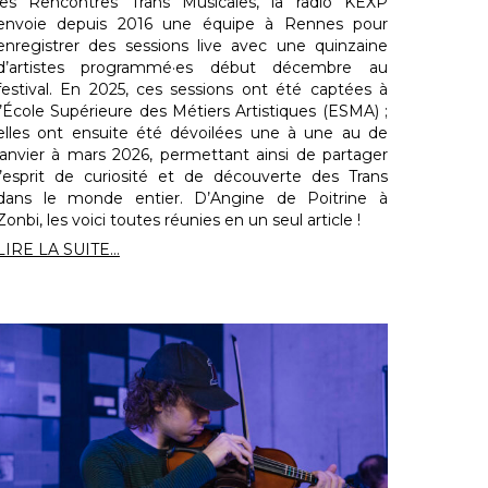
les Rencontres Trans Musicales, la radio KEXP
envoie depuis 2016 une équipe à Rennes pour
enregistrer des sessions live avec une quinzaine
d’artistes programmé·es début décembre au
festival. En 2025, ces sessions ont été captées à
l’École Supérieure des Métiers Artistiques (ESMA) ;
elles ont ensuite été dévoilées une à une au de
janvier à mars 2026, permettant ainsi de partager
l’esprit de curiosité et de découverte des Trans
dans le monde entier. D’Angine de Poitrine à
Zonbi, les voici toutes réunies en un seul article !
LIRE LA SUITE...