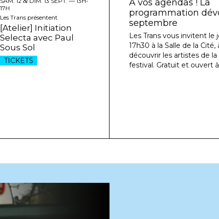
SAM. 12
&
DIM. 13 SEPT. —
13H-
À vos agendas ! La
17H
programmation dévoi
Les Trans présentent
septembre
[Atelier] Initiation
Les Trans vous invitent le j
Selecta avec Paul
17h30 à la Salle de la Cité
Sous Sol
découvrir les artistes de l
TICKETS
festival. Gratuit et ouvert à