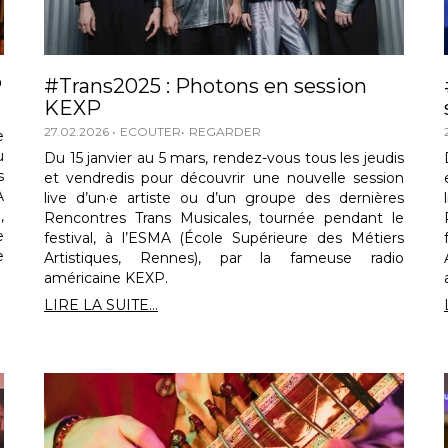
P
#Trans2025 : Photons en session
KEXP
27.02.2026
ECOUTER
REGARDER
e
u
Du 15 janvier au 5 mars, rendez-vous tous les jeudis
s
et vendredis pour découvrir une nouvelle session
A
live d’un·e artiste ou d’un groupe des dernières
,
Rencontres Trans Musicales, tournée pendant le
e
festival, à l’ESMA (École Supérieure des Métiers
e
Artistiques, Rennes), par la fameuse radio
américaine KEXP.
LIRE LA SUITE...