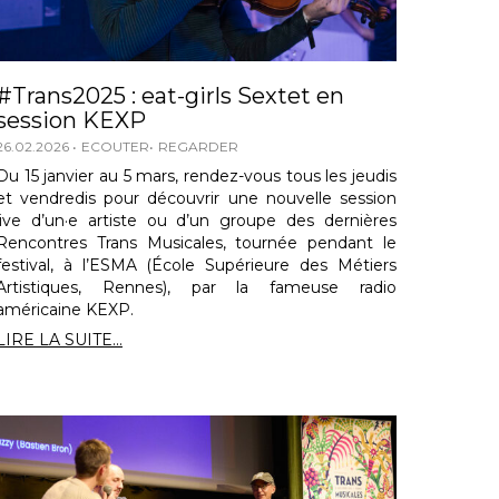
#Trans2025 : eat-girls Sextet en
session KEXP
26.02.2026
ECOUTER
REGARDER
Du 15 janvier au 5 mars, rendez-vous tous les jeudis
et vendredis pour découvrir une nouvelle session
live d’un·e artiste ou d’un groupe des dernières
Rencontres Trans Musicales, tournée pendant le
festival, à l’ESMA (École Supérieure des Métiers
Artistiques, Rennes), par la fameuse radio
américaine KEXP.
LIRE LA SUITE...