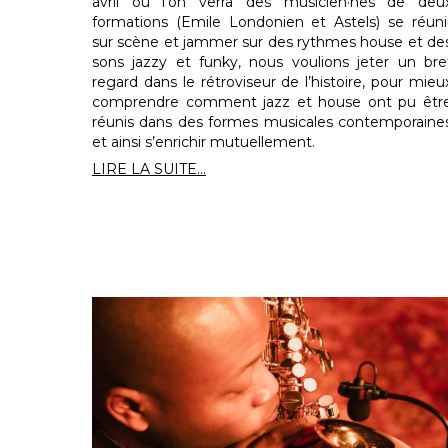
avril où l’on verra des musicien·nes de deu
formations (Emile Londonien et Astels) se réuni
sur scène et jammer sur des rythmes house et de
sons jazzy et funky, nous voulions jeter un bre
regard dans le rétroviseur de l’histoire, pour mieu
comprendre comment jazz et house ont pu êtr
réunis dans des formes musicales contemporaine
et ainsi s’enrichir mutuellement.
LIRE LA SUITE...