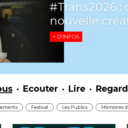
[Playlist] L’U
saison
+ D'INFOS
ous
Ecouter
Lire
Regard
ements
Festival
Les Publics
Mémoires d