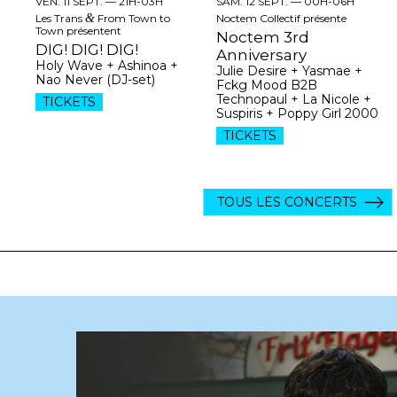
VEN. 11 SEPT. —
21H-03H
SAM. 12 SEPT. —
00H-06H
Les Trans
&
From Town to
Noctem Collectif présente
Town présentent
Noctem 3rd
DIG! DIG! DIG!
Anniversary
Holy Wave + Ashinoa +
Julie Desire + Yasmae +
Nao Never (DJ-set)
Fckg Mood B2B
Technopaul + La Nicole +
TICKETS
Suspiris + Poppy Girl 2000
TICKETS
TOUS LES CONCERTS