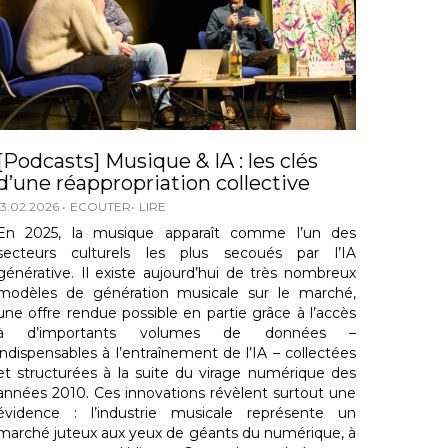
[Podcasts] Musique & IA : les clés
d’une réappropriation collective
13.02.2026
ECOUTER
LIRE
En 2025, la musique apparaît comme l’un des
secteurs culturels les plus secoués par l’IA
générative. Il existe aujourd’hui de très nombreux
modèles de génération musicale sur le marché,
une offre rendue possible en partie grâce à l’accès
à d’importants volumes de données –
indispensables à l’entraînement de l’IA – collectées
et structurées à la suite du virage numérique des
années 2010. Ces innovations révèlent surtout une
évidence : l’industrie musicale représente un
marché juteux aux yeux de géants du numérique, à