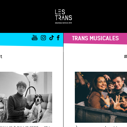
TRANS MUSICALES
st
#