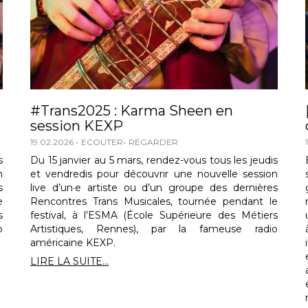
#Trans2025 : Karma Sheen en
session KEXP
19.02.2026
ECOUTER
REGARDER
s
Du 15 janvier au 5 mars, rendez-vous tous les jeudis
n
et vendredis pour découvrir une nouvelle session
s
live d’un·e artiste ou d’un groupe des dernières
e
Rencontres Trans Musicales, tournée pendant le
s
festival, à l’ESMA (École Supérieure des Métiers
o
Artistiques, Rennes), par la fameuse radio
américaine KEXP.
LIRE LA SUITE...