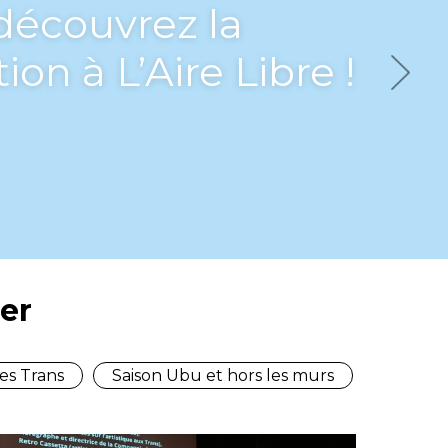
bu, Les Trans en
Next
er
es Trans
Saison Ubu et hors les murs