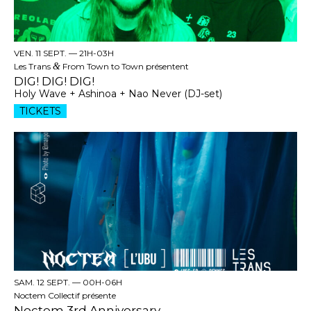
VEN. 11 SEPT. —
21H-03H
Les Trans
&
From Town to Town présentent
DIG! DIG! DIG!
Holy Wave + Ashinoa + Nao Never (DJ-set)
TICKETS
SAM. 12 SEPT. —
00H-06H
Noctem Collectif présente
Noctem 3rd Anniversary