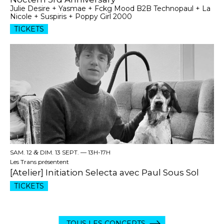
Julie Desire + Yasmae + Fckg Mood B2B Technopaul + La
Nicole + Suspiris + Poppy Girl 2000
TICKETS
SAM. 12
&
DIM. 13 SEPT. —
13H-17H
Les Trans présentent
[Atelier] Initiation Selecta avec Paul Sous Sol
TICKETS
TOUS LES CONCERTS