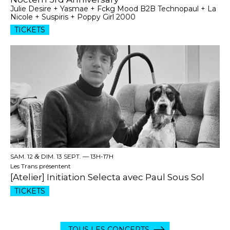
Julie Desire + Yasmae + Fckg Mood B2B Technopaul + La
Nicole + Suspiris + Poppy Girl 2000
TICKETS
SAM. 12
&
DIM. 13 SEPT. —
13H-17H
Les Trans présentent
[Atelier] Initiation Selecta avec Paul Sous Sol
TICKETS
TOUS LES CONCERTS