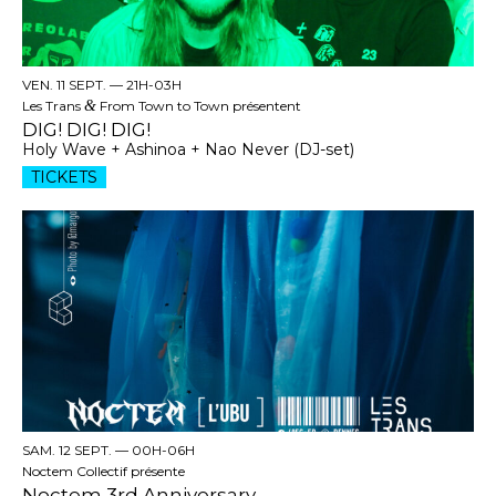
VEN. 11 SEPT. —
21H-03H
Les Trans
&
From Town to Town présentent
DIG! DIG! DIG!
Holy Wave + Ashinoa + Nao Never (DJ-set)
TICKETS
SAM. 12 SEPT. —
00H-06H
Noctem Collectif présente
Noctem 3rd Anniversary