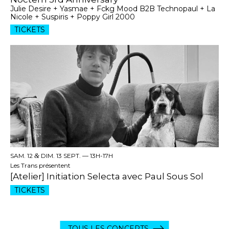
Julie Desire + Yasmae + Fckg Mood B2B Technopaul + La
Nicole + Suspiris + Poppy Girl 2000
TICKETS
SAM. 12
&
DIM. 13 SEPT. —
13H-17H
Les Trans présentent
[Atelier] Initiation Selecta avec Paul Sous Sol
TICKETS
TOUS LES CONCERTS