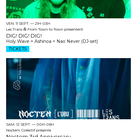
VEN. 11 SEPT. —
21H-03H
Les Trans
&
From Town to Town présentent
DIG! DIG! DIG!
Holy Wave + Ashinoa + Nao Never (DJ-set)
TICKETS
SAM. 12 SEPT. —
00H-06H
Noctem Collectif présente
Noctem 3rd Anniversary