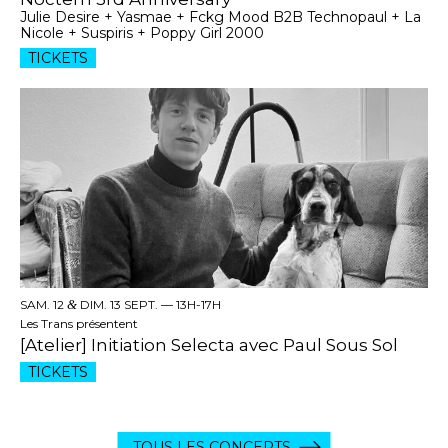
Julie Desire + Yasmae + Fckg Mood B2B Technopaul + La
Nicole + Suspiris + Poppy Girl 2000
TICKETS
SAM. 12
&
DIM. 13 SEPT. —
13H-17H
Les Trans présentent
[Atelier] Initiation Selecta avec Paul Sous Sol
TICKETS
TOUS LES CONCERTS