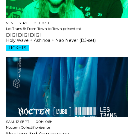
VEN. 11 SEPT. —
21H-03H
Les Trans
&
From Town to Town présentent
DIG! DIG! DIG!
Holy Wave + Ashinoa + Nao Never (DJ-set)
TICKETS
SAM. 12 SEPT. —
00H-06H
Noctem Collectif présente
Noctem 3rd Anniversary