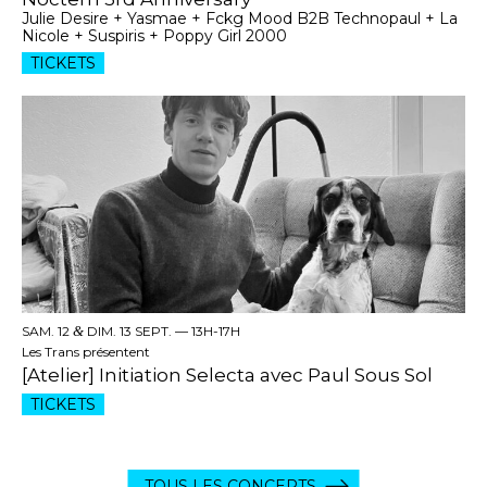
Julie Desire + Yasmae + Fckg Mood B2B Technopaul + La
Nicole + Suspiris + Poppy Girl 2000
TICKETS
SAM. 12
&
DIM. 13 SEPT. —
13H-17H
Les Trans présentent
[Atelier] Initiation Selecta avec Paul Sous Sol
TICKETS
TOUS LES CONCERTS