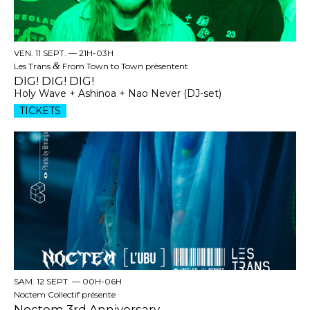
VEN. 11 SEPT. —
21H-03H
Les Trans
&
From Town to Town présentent
DIG! DIG! DIG!
Holy Wave + Ashinoa + Nao Never (DJ-set)
TICKETS
SAM. 12 SEPT. —
00H-06H
Noctem Collectif présente
Noctem 3rd Anniversary