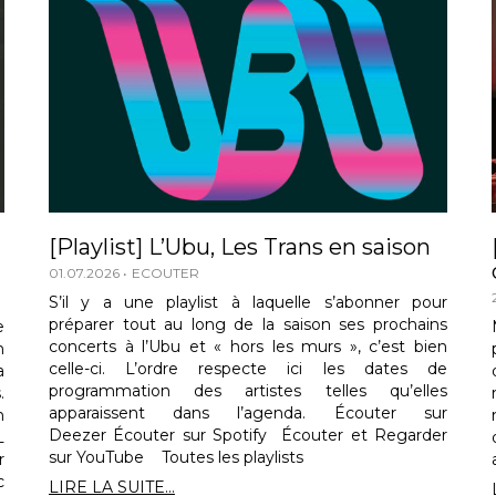
[Playlist] L’Ubu, Les Trans en saison
01.07.2026
ECOUTER
S’il y a une playlist à laquelle s’abonner pour
préparer tout au long de la saison ses prochains
e
concerts à l’Ubu et « hors les murs », c’est bien
n
celle-ci. L’ordre respecte ici les dates de
a
programmation des artistes telles qu’elles
.
apparaissent dans l’agenda. Écouter sur
n
Deezer Écouter sur Spotify Écouter et Regarder
L
sur YouTube Toutes les playlists
r
c
LIRE LA SUITE...