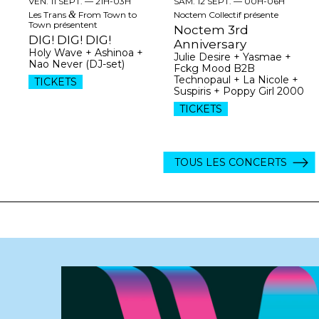
VEN. 11 SEPT. —
21H-03H
SAM. 12 SEPT. —
00H-06H
Les Trans
&
From Town to
Noctem Collectif présente
Town présentent
Noctem 3rd
DIG! DIG! DIG!
Anniversary
Holy Wave + Ashinoa +
Julie Desire + Yasmae +
Nao Never (DJ-set)
Fckg Mood B2B
Technopaul + La Nicole +
TICKETS
Suspiris + Poppy Girl 2000
TICKETS
TOUS LES CONCERTS