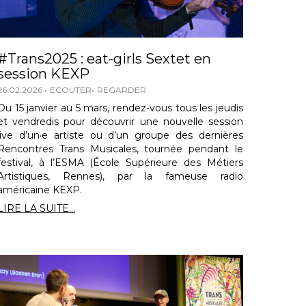
#Trans2025 : eat-girls Sextet en
session KEXP
26.02.2026
ECOUTER
REGARDER
Du 15 janvier au 5 mars, rendez-vous tous les jeudis
et vendredis pour découvrir une nouvelle session
live d’un·e artiste ou d’un groupe des dernières
Rencontres Trans Musicales, tournée pendant le
festival, à l’ESMA (École Supérieure des Métiers
Artistiques, Rennes), par la fameuse radio
américaine KEXP.
LIRE LA SUITE...