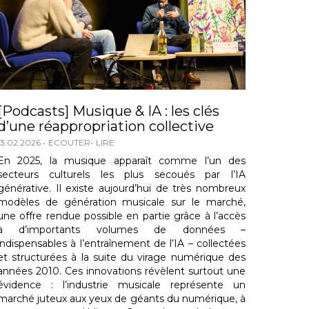
[Podcasts] Musique & IA : les clés
d’une réappropriation collective
13.02.2026
ECOUTER
LIRE
En 2025, la musique apparaît comme l’un des
secteurs culturels les plus secoués par l’IA
générative. Il existe aujourd’hui de très nombreux
modèles de génération musicale sur le marché,
une offre rendue possible en partie grâce à l’accès
à d’importants volumes de données –
indispensables à l’entraînement de l’IA – collectées
et structurées à la suite du virage numérique des
années 2010. Ces innovations révèlent surtout une
évidence : l’industrie musicale représente un
marché juteux aux yeux de géants du numérique, à