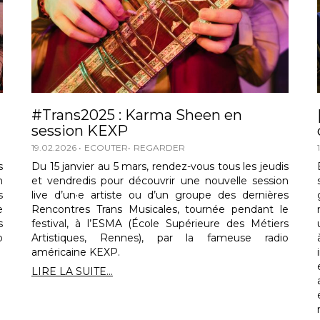
#Trans2025 : Karma Sheen en
session KEXP
19.02.2026
ECOUTER
REGARDER
s
Du 15 janvier au 5 mars, rendez-vous tous les jeudis
n
et vendredis pour découvrir une nouvelle session
s
live d’un·e artiste ou d’un groupe des dernières
e
Rencontres Trans Musicales, tournée pendant le
s
festival, à l’ESMA (École Supérieure des Métiers
o
Artistiques, Rennes), par la fameuse radio
américaine KEXP.
LIRE LA SUITE...