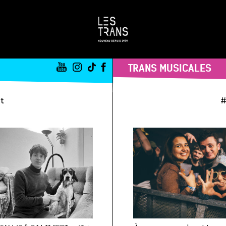
TRANS MUSICALES
st
#