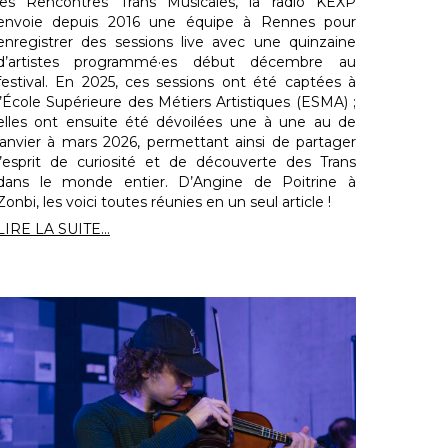
les Rencontres Trans Musicales, la radio KEXP
envoie depuis 2016 une équipe à Rennes pour
enregistrer des sessions live avec une quinzaine
d’artistes programmé·es début décembre au
festival. En 2025, ces sessions ont été captées à
l’École Supérieure des Métiers Artistiques (ESMA) ;
elles ont ensuite été dévoilées une à une au de
janvier à mars 2026, permettant ainsi de partager
l’esprit de curiosité et de découverte des Trans
dans le monde entier. D’Angine de Poitrine à
Zonbi, les voici toutes réunies en un seul article !
LIRE LA SUITE...