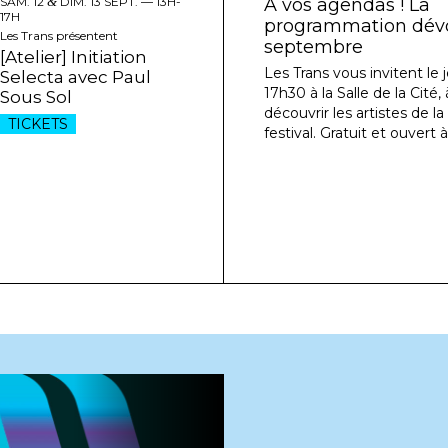
SAM. 12
&
DIM. 13 SEPT. —
13H-
À vos agendas ! La
17H
programmation dévoi
Les Trans présentent
septembre
[Atelier] Initiation
Les Trans vous invitent le j
Selecta avec Paul
17h30 à la Salle de la Cité
Sous Sol
découvrir les artistes de l
TICKETS
festival. Gratuit et ouvert à