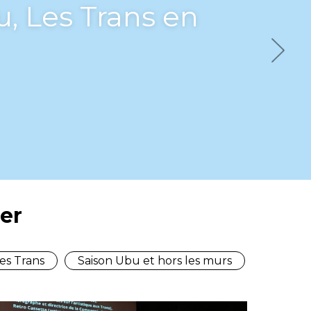
Next
er
es Trans
Saison Ubu et hors les murs