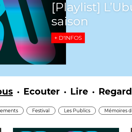
es Trans en
ous
Ecouter
Lire
Regard
ements
Festival
Les Publics
Mémoires d