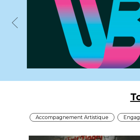
[Playlist] L’Ubu, L
saison
Previous
+ D'INFOS
T
Accompagnement Artistique
Engag