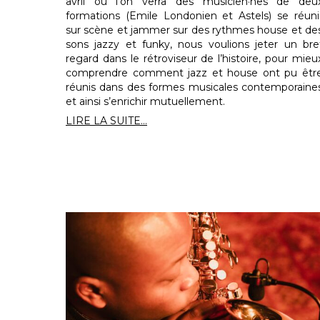
avril où l’on verra des musicien·nes de deu
formations (Emile Londonien et Astels) se réuni
sur scène et jammer sur des rythmes house et de
sons jazzy et funky, nous voulions jeter un bre
regard dans le rétroviseur de l’histoire, pour mieu
comprendre comment jazz et house ont pu êtr
réunis dans des formes musicales contemporaine
et ainsi s’enrichir mutuellement.
LIRE LA SUITE...