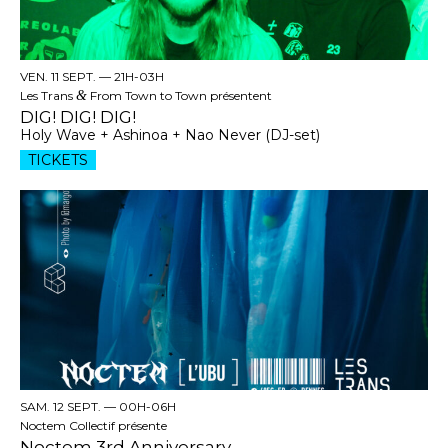
VEN. 11 SEPT. —
21H-03H
Les Trans
&
From Town to Town présentent
DIG! DIG! DIG!
Holy Wave + Ashinoa + Nao Never (DJ-set)
TICKETS
SAM. 12 SEPT. —
00H-06H
Noctem Collectif présente
Noctem 3rd Anniversary