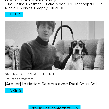
Julie Desire + Yasmae + Fckg Mood B2B Technopaul + La
Nicole + Suspiris + Poppy Girl 2000
TICKETS
SAM. 12
&
DIM. 13 SEPT. —
13H-17H
Les Trans présentent
[Atelier] Initiation Selecta avec Paul Sous Sol
TICKETS
TOUS LES CONCERTS