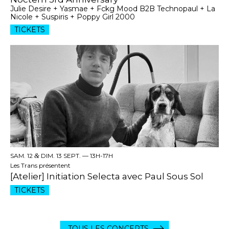
Julie Desire + Yasmae + Fckg Mood B2B Technopaul + La
Nicole + Suspiris + Poppy Girl 2000
TICKETS
SAM. 12
&
DIM. 13 SEPT. —
13H-17H
Les Trans présentent
[Atelier] Initiation Selecta avec Paul Sous Sol
TICKETS
TOUS LES CONCERTS