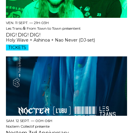
VEN. 11 SEPT. —
21H-03H
Les Trans
&
From Town to Town présentent
DIG! DIG! DIG!
Holy Wave + Ashinoa + Nao Never (DJ-set)
TICKETS
SAM. 12 SEPT. —
00H-06H
Noctem Collectif présente
Noctem 3rd Anniversary