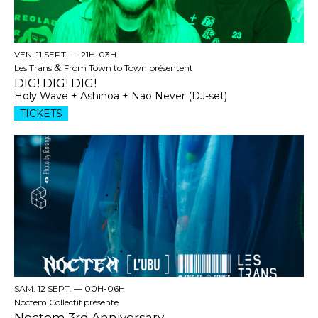
VEN. 11 SEPT. —
21H-03H
Les Trans
&
From Town to Town présentent
DIG! DIG! DIG!
Holy Wave + Ashinoa + Nao Never (DJ-set)
TICKETS
SAM. 12 SEPT. —
00H-06H
Noctem Collectif présente
Noctem 3rd Anniversary