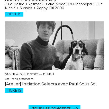
Julie Desire + Yasmae + Fckg Mood B2B Technopaul + La
Nicole + Suspiris + Poppy Girl 2000
TICKETS
SAM. 12
&
DIM. 13 SEPT. —
13H-17H
Les Trans présentent
[Atelier] Initiation Selecta avec Paul Sous Sol
TICKETS
TOUS LES CONCERTS