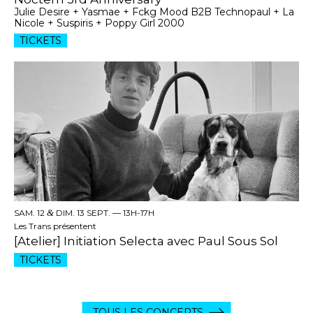
Julie Desire + Yasmae + Fckg Mood B2B Technopaul + La
Nicole + Suspiris + Poppy Girl 2000
TICKETS
SAM. 12
&
DIM. 13 SEPT. —
13H-17H
Les Trans présentent
[Atelier] Initiation Selecta avec Paul Sous Sol
TICKETS
TOUS LES CONCERTS