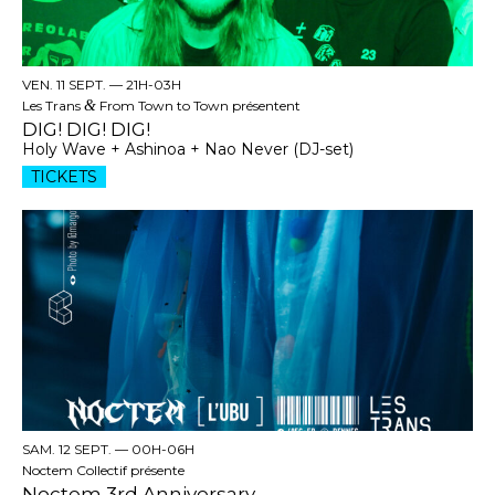
VEN. 11 SEPT. —
21H-03H
Les Trans
&
From Town to Town présentent
DIG! DIG! DIG!
Holy Wave + Ashinoa + Nao Never (DJ-set)
TICKETS
SAM. 12 SEPT. —
00H-06H
Noctem Collectif présente
Noctem 3rd Anniversary