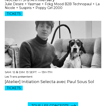
Julie Desire + Yasmae + Fckg Mood B2B Technopaul + La
Nicole + Suspiris + Poppy Girl 2000
TICKETS
SAM. 12
&
DIM. 13 SEPT. —
13H-17H
Les Trans présentent
[Atelier] Initiation Selecta avec Paul Sous Sol
TICKETS
TOUS LES CONCERTS