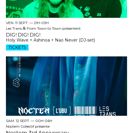
VEN. 11 SEPT. —
21H-03H
Les Trans
&
From Town to Town présentent
DIG! DIG! DIG!
Holy Wave + Ashinoa + Nao Never (DJ-set)
TICKETS
SAM. 12 SEPT. —
00H-06H
Noctem Collectif présente
Noctem 3rd Anniversary