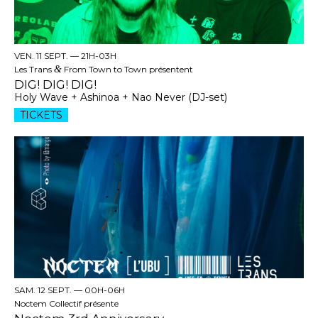
VEN. 11 SEPT. —
21H-03H
Les Trans
&
From Town to Town présentent
DIG! DIG! DIG!
Holy Wave + Ashinoa + Nao Never (DJ-set)
TICKETS
SAM. 12 SEPT. —
00H-06H
Noctem Collectif présente