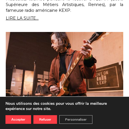
Supérieure des Métiers Artistiques, Rennes), par la
fameuse radio américaine KEXP.
LIRE LA SUITE...
Nous utilisons des cookies pour vous offrir la meilleure
#Trans2025 : Little Barrie & Malcolm
expérience sur notre site.
Catto en session KEXP
Accepter
Refuser
Personnaliser
16.01.2026
ECOUTER
REGARDER
Du 15 janvier au 5 mars, rendez-vous tous les jeudis et