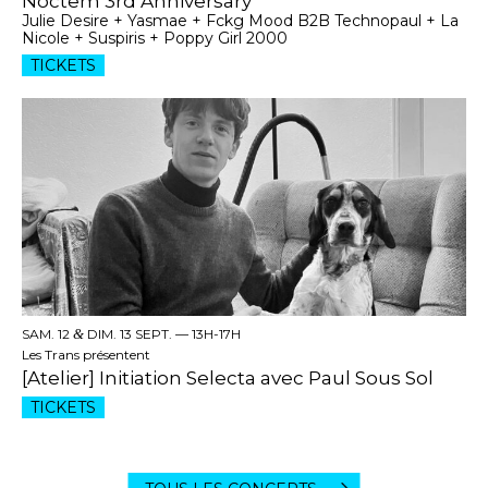
Noctem 3rd Anniversary
Julie Desire + Yasmae + Fckg Mood B2B Technopaul + La
Nicole + Suspiris + Poppy Girl 2000
TICKETS
SAM. 12
&
DIM. 13 SEPT. —
13H-17H
Les Trans présentent
[Atelier] Initiation Selecta avec Paul Sous Sol
TICKETS