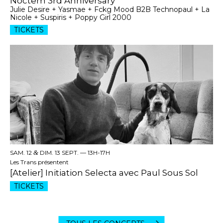
Noctem 3rd Anniversary
Julie Desire + Yasmae + Fckg Mood B2B Technopaul + La
Nicole + Suspiris + Poppy Girl 2000
TICKETS
SAM. 12
&
DIM. 13 SEPT. —
13H-17H
Les Trans présentent
[Atelier] Initiation Selecta avec Paul Sous Sol
TICKETS