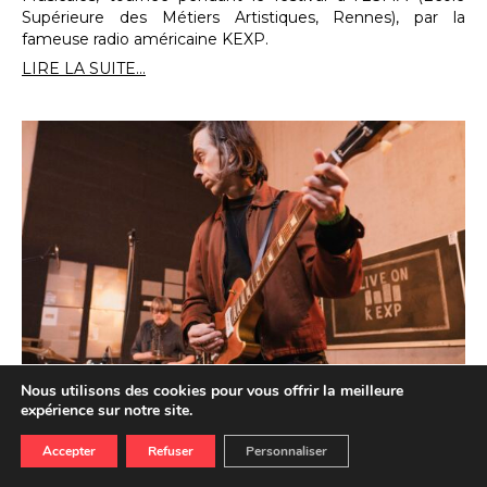
Supérieure des Métiers Artistiques, Rennes), par la
fameuse radio américaine KEXP.
LIRE LA SUITE...
Nous utilisons des cookies pour vous offrir la meilleure
#Trans2025 : Little Barrie & Malcolm
expérience sur notre site.
Catto en session KEXP
Accepter
Refuser
Personnaliser
16.01.2026
ECOUTER
REGARDER
Du 15 janvier au 5 mars, rendez-vous tous les jeudis et