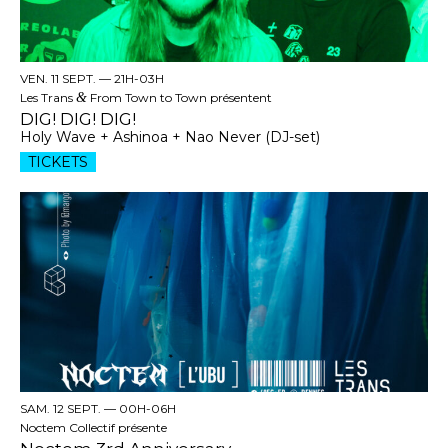
VEN. 11 SEPT. —
21H-03H
Les Trans
&
From Town to Town présentent
DIG! DIG! DIG!
Holy Wave + Ashinoa + Nao Never (DJ-set)
TICKETS
SAM. 12 SEPT. —
00H-06H
Noctem Collectif présente