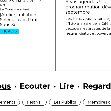
SAM. 12
&
DIM. 13 SEPT. —
13H-
À vos agendas ! La
17H
programmation dévoi
Les Trans présentent
septembre
[Atelier] Initiation
Les Trans vous invitent le j
Selecta avec Paul
17h30 à la Salle de la Cité
Sous Sol
découvrir les artistes de l
TICKETS
festival. Gratuit et ouvert à
ous
Ecouter
Lire
Regard
ements
Festival
Les Publics
Mémoires d