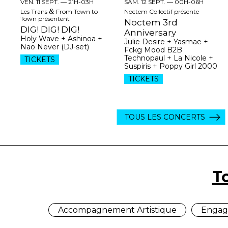
VEN. 11 SEPT. —
21H-03H
SAM. 12 SEPT. —
00H-06H
Les Trans
&
From Town to
Noctem Collectif présente
Town présentent
Noctem 3rd
DIG! DIG! DIG!
Anniversary
Holy Wave + Ashinoa +
Julie Desire + Yasmae +
Nao Never (DJ-set)
Fckg Mood B2B
Technopaul + La Nicole +
TICKETS
Suspiris + Poppy Girl 2000
TICKETS
TOUS LES CONCERTS
T
Accompagnement Artistique
Engag