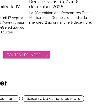
Rendez-vous du 2 au 6
lée le 17
décembre 2026 !
La 48e édition des Rencontres Trans
Musicales de Rennes se tiendra du
eudi 17 sept. à
mercredi 2 au dimanche 6 décembre.
, à Rennes, pour
a 48e édition du
 tou·tes !
TOUTES LES INFOS
er
es Trans
Saison Ubu et hors les murs