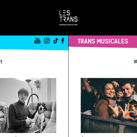
TRANS MUSICALES
st
#