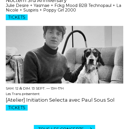
Noctem 3rd Anniversary
Julie Desire + Yasmae + Fckg Mood B2B Technopaul + La
Nicole + Suspiris + Poppy Girl 2000
TICKETS
SAM. 12
&
DIM. 13 SEPT. —
13H-17H
Les Trans présentent
[Atelier] Initiation Selecta avec Paul Sous Sol
TICKETS