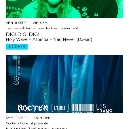
VEN. 11 SEPT. —
21H-03H
Les Trans
&
From Town to Town présentent
DIG! DIG! DIG!
Holy Wave + Ashinoa + Nao Never (DJ-set)
TICKETS
SAM. 12 SEPT. —
00H-06H
Noctem Collectif présente