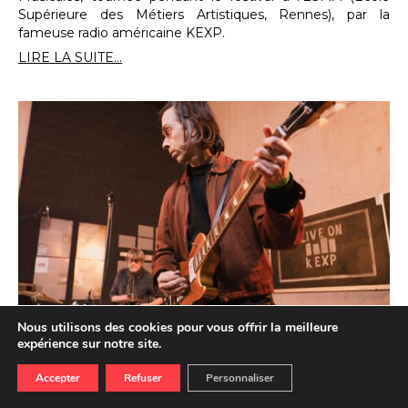
Supérieure des Métiers Artistiques, Rennes), par la
fameuse radio américaine KEXP.
LIRE LA SUITE...
Nous utilisons des cookies pour vous offrir la meilleure
#Trans2025 : Little Barrie & Malcolm
expérience sur notre site.
Catto en session KEXP
Accepter
Refuser
Personnaliser
16.01.2026
ECOUTER
REGARDER
Du 15 janvier au 5 mars, rendez-vous tous les jeudis et