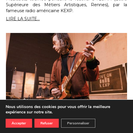
Supérieure des Métiers Artistiques, Rennes), par la
fameuse radio américaine KEXP.
LIRE LA SUITE...
Nous utilisons des cookies pour vous offrir la meilleure
#Trans2025 : Little Barrie & Malcolm
expérience sur notre site.
Catto en session KEXP
Accepter
Refuser
Personnaliser
16.01.2026
ECOUTER
REGARDER
Du 15 janvier au 5 mars, rendez-vous tous les jeudis et