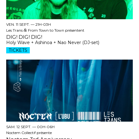
VEN. 11 SEPT. —
21H-03H
Les Trans
&
From Town to Town présentent
DIG! DIG! DIG!
Holy Wave + Ashinoa + Nao Never (DJ-set)
TICKETS
SAM. 12 SEPT. —
00H-06H
Noctem Collectif présente