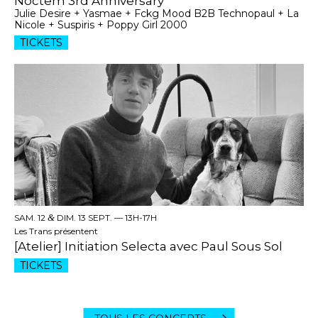
Noctem 3rd Anniversary
Julie Desire + Yasmae + Fckg Mood B2B Technopaul + La
Nicole + Suspiris + Poppy Girl 2000
TICKETS
SAM. 12
&
DIM. 13 SEPT. —
13H-17H
Les Trans présentent
[Atelier] Initiation Selecta avec Paul Sous Sol
TICKETS