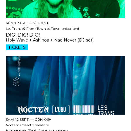
VEN. 11 SEPT. —
21H-03H
Les Trans
&
From Town to Town présentent
DIG! DIG! DIG!
Holy Wave + Ashinoa + Nao Never (DJ-set)
TICKETS
SAM. 12 SEPT. —
00H-06H
Noctem Collectif présente