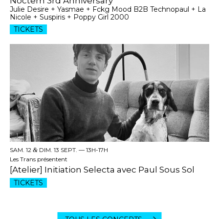
Noctem 3rd Anniversary
Julie Desire + Yasmae + Fckg Mood B2B Technopaul + La
Nicole + Suspiris + Poppy Girl 2000
TICKETS
SAM. 12
&
DIM. 13 SEPT. —
13H-17H
Les Trans présentent
[Atelier] Initiation Selecta avec Paul Sous Sol
TICKETS