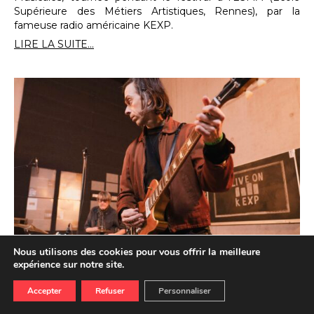
Supérieure des Métiers Artistiques, Rennes), par la
fameuse radio américaine KEXP.
LIRE LA SUITE...
Nous utilisons des cookies pour vous offrir la meilleure
#Trans2025 : Little Barrie & Malcolm
expérience sur notre site.
Catto en session KEXP
Accepter
Refuser
Personnaliser
16.01.2026
ECOUTER
REGARDER
Du 15 janvier au 5 mars, rendez-vous tous les jeudis et