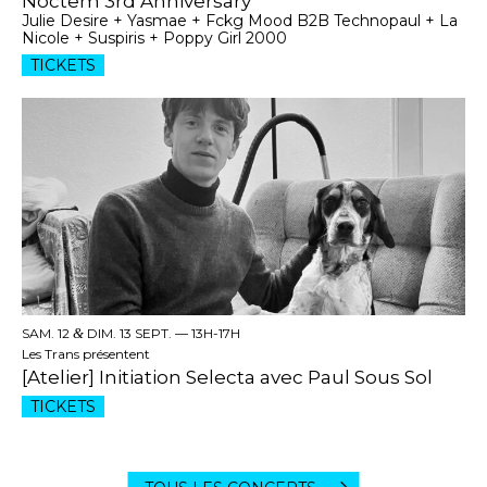
Noctem 3rd Anniversary
Julie Desire + Yasmae + Fckg Mood B2B Technopaul + La
Nicole + Suspiris + Poppy Girl 2000
TICKETS
SAM. 12
&
DIM. 13 SEPT. —
13H-17H
Les Trans présentent
[Atelier] Initiation Selecta avec Paul Sous Sol
TICKETS