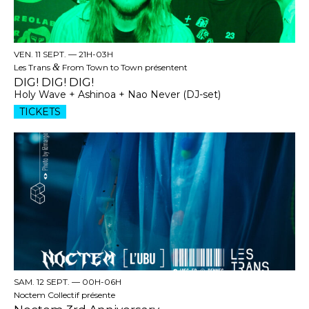
VEN. 11 SEPT. —
21H-03H
Les Trans
&
From Town to Town présentent
DIG! DIG! DIG!
Holy Wave + Ashinoa + Nao Never (DJ-set)
TICKETS
SAM. 12 SEPT. —
00H-06H
Noctem Collectif présente