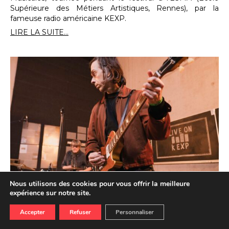
Supérieure des Métiers Artistiques, Rennes), par la
fameuse radio américaine KEXP.
LIRE LA SUITE...
Nous utilisons des cookies pour vous offrir la meilleure
#Trans2025 : Little Barrie & Malcolm
expérience sur notre site.
Catto en session KEXP
Accepter
Refuser
Personnaliser
16.01.2026
ECOUTER
REGARDER
Du 15 janvier au 5 mars, rendez-vous tous les jeudis et