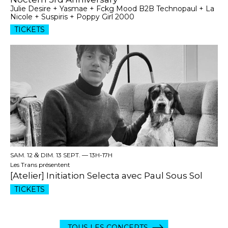
Julie Desire + Yasmae + Fckg Mood B2B Technopaul + La
Nicole + Suspiris + Poppy Girl 2000
TICKETS
SAM. 12
&
DIM. 13 SEPT. —
13H-17H
Les Trans présentent
[Atelier] Initiation Selecta avec Paul Sous Sol
TICKETS
TOUS LES CONCERTS