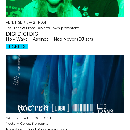
VEN. 11 SEPT. —
21H-03H
Les Trans
&
From Town to Town présentent
DIG! DIG! DIG!
Holy Wave + Ashinoa + Nao Never (DJ-set)
TICKETS
SAM. 12 SEPT. —
00H-06H
Noctem Collectif présente
Noctem 3rd Anniversary