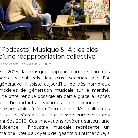
[Podcasts] Musique & IA : les clés
d’une réappropriation collective
13.02.2026
ECOUTER
LIRE
En 2025, la musique apparaît comme l’un des
secteurs culturels les plus secoués par l’IA
générative. Il existe aujourd’hui de très nombreux
modèles de génération musicale sur le marché,
une offre rendue possible en partie grâce à l’accès
à d’importants volumes de données –
indispensables à l’entraînement de l’IA – collectées
et structurées à la suite du virage numérique des
années 2010. Ces innovations révèlent surtout une
évidence : l’industrie musicale représente un
marché juteux aux yeux de géants du numérique, à