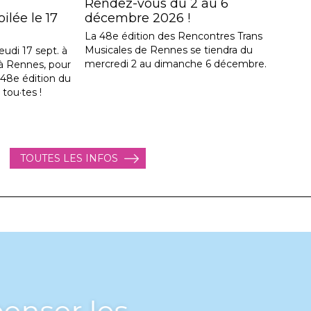
Rendez-vous du 2 au 6
lée le 17
décembre 2026 !
La 48e édition des Rencontres Trans
Musicales de Rennes se tiendra du
eudi 17 sept. à
mercredi 2 au dimanche 6 décembre.
, à Rennes, pour
a 48e édition du
 tou·tes !
TOUTES LES INFOS
enser les