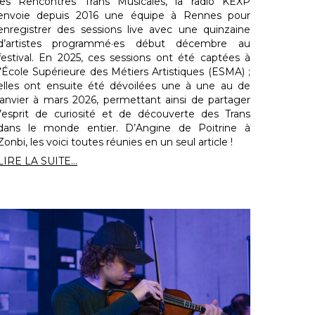
les Rencontres Trans Musicales, la radio KEXP
envoie depuis 2016 une équipe à Rennes pour
enregistrer des sessions live avec une quinzaine
d’artistes programmé·es début décembre au
festival. En 2025, ces sessions ont été captées à
l’École Supérieure des Métiers Artistiques (ESMA) ;
elles ont ensuite été dévoilées une à une au de
janvier à mars 2026, permettant ainsi de partager
l’esprit de curiosité et de découverte des Trans
dans le monde entier. D’Angine de Poitrine à
Zonbi, les voici toutes réunies en un seul article !
LIRE LA SUITE...