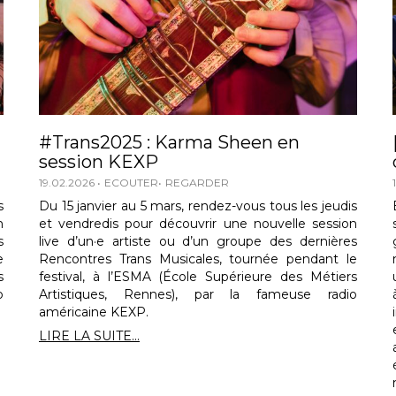
#Trans2025 : Karma Sheen en
session KEXP
19.02.2026
ECOUTER
REGARDER
s
Du 15 janvier au 5 mars, rendez-vous tous les jeudis
n
et vendredis pour découvrir une nouvelle session
s
live d’un·e artiste ou d’un groupe des dernières
e
Rencontres Trans Musicales, tournée pendant le
s
festival, à l’ESMA (École Supérieure des Métiers
o
Artistiques, Rennes), par la fameuse radio
américaine KEXP.
LIRE LA SUITE...