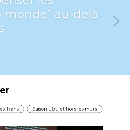
 monde” au-delà
s
Next
er
es Trans
Saison Ubu et hors les murs