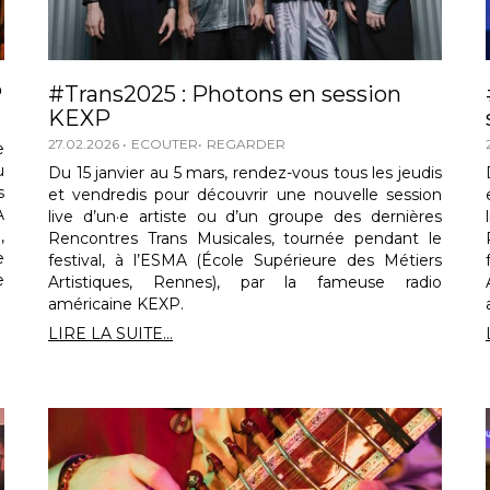
P
#Trans2025 : Photons en session
KEXP
27.02.2026
ECOUTER
REGARDER
e
u
Du 15 janvier au 5 mars, rendez-vous tous les jeudis
s
et vendredis pour découvrir une nouvelle session
A
live d’un·e artiste ou d’un groupe des dernières
,
Rencontres Trans Musicales, tournée pendant le
e
festival, à l’ESMA (École Supérieure des Métiers
e
Artistiques, Rennes), par la fameuse radio
américaine KEXP.
LIRE LA SUITE...