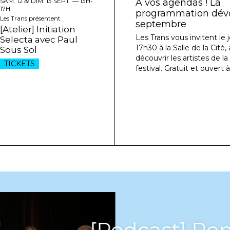
SAM. 12
&
DIM. 13 SEPT. —
13H-
À vos agendas ! La
17H
programmation dévoi
Les Trans présentent
septembre
[Atelier] Initiation
Les Trans vous invitent le j
Selecta avec Paul
17h30 à la Salle de la Cité
Sous Sol
découvrir les artistes de l
TICKETS
festival. Gratuit et ouvert à
[Podcast] Rep