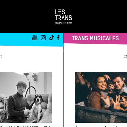
TRANS MUSICALES
st
#