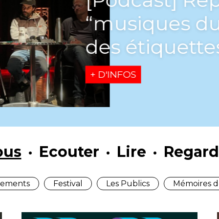
“musiques du
des étiquette
+ D'INFOS
ous
Ecouter
Lire
Regard
ements
Festival
Les Publics
Mémoires d