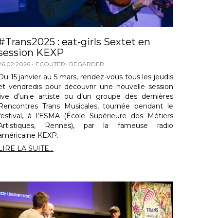
#Trans2025 : eat-girls Sextet en
session KEXP
26.02.2026
ECOUTER
REGARDER
Du 15 janvier au 5 mars, rendez-vous tous les jeudis
et vendredis pour découvrir une nouvelle session
live d’un·e artiste ou d’un groupe des dernières
Rencontres Trans Musicales, tournée pendant le
festival, à l’ESMA (École Supérieure des Métiers
Artistiques, Rennes), par la fameuse radio
américaine KEXP.
LIRE LA SUITE...