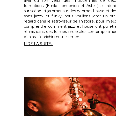
avril où l’on verra des musicien·nes de deu
formations (Emile Londonien et Astels) se réuni
sur scène et jammer sur des rythmes house et de
sons jazzy et funky, nous voulions jeter un bre
regard dans le rétroviseur de l’histoire, pour mieu
comprendre comment jazz et house ont pu êtr
réunis dans des formes musicales contemporaine
et ainsi s’enrichir mutuellement.
LIRE LA SUITE...