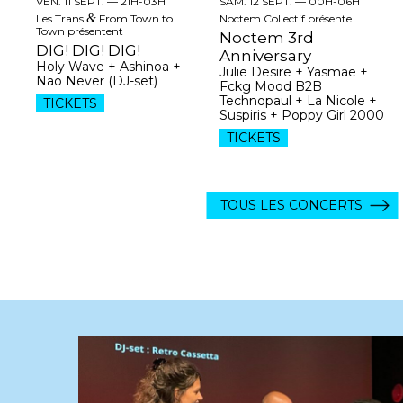
VEN. 11 SEPT. —
21H-03H
SAM. 12 SEPT. —
00H-06H
Les Trans
&
From Town to
Noctem Collectif présente
Town présentent
Noctem 3rd
DIG! DIG! DIG!
Anniversary
Holy Wave + Ashinoa +
Julie Desire + Yasmae +
Nao Never (DJ-set)
Fckg Mood B2B
Technopaul + La Nicole +
TICKETS
Suspiris + Poppy Girl 2000
TICKETS
TOUS LES CONCERTS