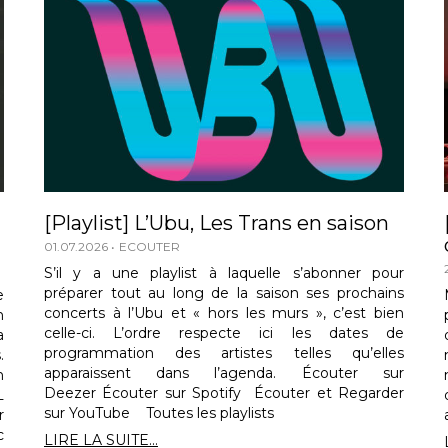
[Playlist] L’Ubu, Les Trans en saison
01.07.2026
ECOUTER
S’il y a une playlist à laquelle s’abonner pour
préparer tout au long de la saison ses prochains
e
concerts à l’Ubu et « hors les murs », c’est bien
n
celle-ci. L’ordre respecte ici les dates de
a
programmation des artistes telles qu’elles
.
apparaissent dans l’agenda. Écouter sur
n
Deezer Écouter sur Spotify Écouter et Regarder
L
sur YouTube Toutes les playlists
r
c
LIRE LA SUITE...