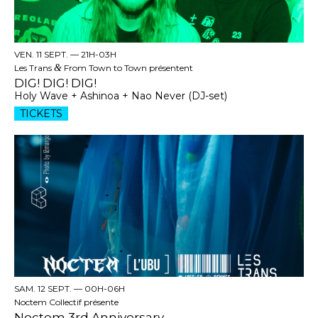
VEN. 11 SEPT. —
21H-03H
Les Trans
&
From Town to Town présentent
DIG! DIG! DIG!
Holy Wave + Ashinoa + Nao Never (DJ-set)
TICKETS
SAM. 12 SEPT. —
00H-06H
Noctem Collectif présente
Noctem 3rd Anniversary