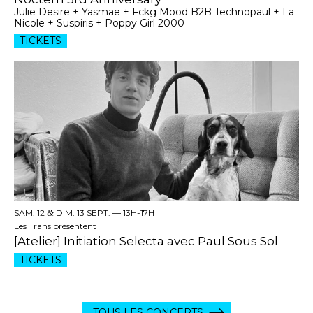
Julie Desire + Yasmae + Fckg Mood B2B Technopaul + La
Nicole + Suspiris + Poppy Girl 2000
TICKETS
SAM. 12
&
DIM. 13 SEPT. —
13H-17H
Les Trans présentent
[Atelier] Initiation Selecta avec Paul Sous Sol
TICKETS
TOUS LES CONCERTS