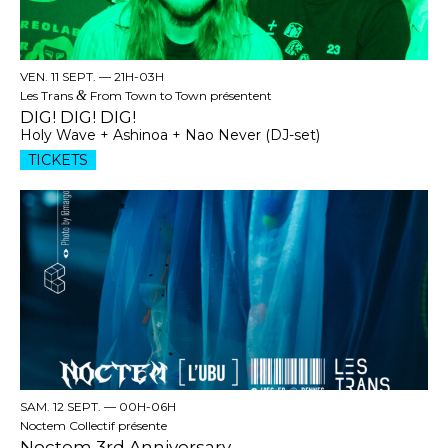
VEN. 11 SEPT. —
21H-03H
Les Trans
&
From Town to Town présentent
DIG! DIG! DIG!
Holy Wave + Ashinoa + Nao Never (DJ-set)
TICKETS
SAM. 12 SEPT. —
00H-06H
Noctem Collectif présente
Noctem 3rd Anniversary