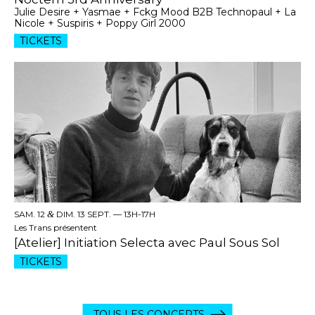
Julie Desire + Yasmae + Fckg Mood B2B Technopaul + La
Nicole + Suspiris + Poppy Girl 2000
TICKETS
SAM. 12
&
DIM. 13 SEPT. —
13H-17H
Les Trans présentent
[Atelier] Initiation Selecta avec Paul Sous Sol
TICKETS
TOUS LES CONCERTS