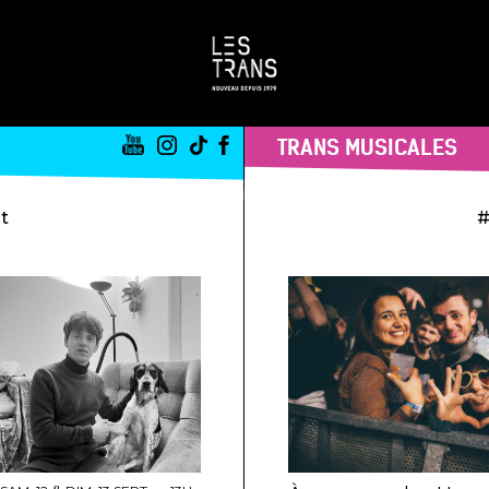
TRANS MUSICALES
st
#