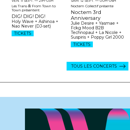
VEN. 11 SEPT. —
21H-03H
SAM. 12 SEPT. —
00H-06H
Les Trans
&
From Town to
Noctem Collectif présente
Town présentent
Noctem 3rd
DIG! DIG! DIG!
Anniversary
Holy Wave + Ashinoa +
Julie Desire + Yasmae +
Nao Never (DJ-set)
Fckg Mood B2B
Technopaul + La Nicole +
TICKETS
Suspiris + Poppy Girl 2000
TICKETS
TOUS LES CONCERTS