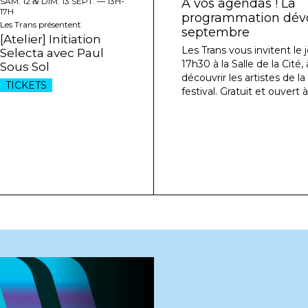
SAM. 12
&
DIM. 13 SEPT. —
13H-
À vos agendas ! La
17H
programmation dévoi
Les Trans présentent
septembre
[Atelier] Initiation
Les Trans vous invitent le j
Selecta avec Paul
17h30 à la Salle de la Cité
Sous Sol
découvrir les artistes de l
TICKETS
festival. Gratuit et ouvert à