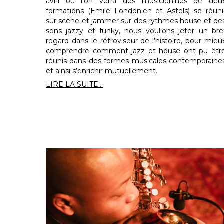
avril où l’on verra des musicien·nes de deu
formations (Emile Londonien et Astels) se réuni
sur scène et jammer sur des rythmes house et de
sons jazzy et funky, nous voulions jeter un bre
regard dans le rétroviseur de l’histoire, pour mieu
comprendre comment jazz et house ont pu êtr
réunis dans des formes musicales contemporaine
et ainsi s’enrichir mutuellement.
LIRE LA SUITE...