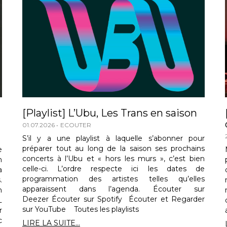
[Playlist] L’Ubu, Les Trans en saison
01.07.2026
ECOUTER
S’il y a une playlist à laquelle s’abonner pour
préparer tout au long de la saison ses prochains
e
concerts à l’Ubu et « hors les murs », c’est bien
n
celle-ci. L’ordre respecte ici les dates de
a
programmation des artistes telles qu’elles
.
apparaissent dans l’agenda. Écouter sur
n
Deezer Écouter sur Spotify Écouter et Regarder
L
sur YouTube Toutes les playlists
r
c
LIRE LA SUITE...