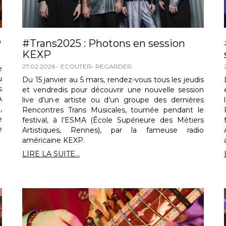
P
#Trans2025 : Photons en session
KEXP
27.02.2026
ECOUTER
REGARDER
e
u
Du 15 janvier au 5 mars, rendez-vous tous les jeudis
s
et vendredis pour découvrir une nouvelle session
A
live d’un·e artiste ou d’un groupe des dernières
,
Rencontres Trans Musicales, tournée pendant le
e
festival, à l’ESMA (École Supérieure des Métiers
e
Artistiques, Rennes), par la fameuse radio
américaine KEXP.
LIRE LA SUITE...