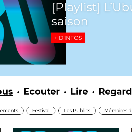
[Playlist] L’U
saison
+ D'INFOS
ous
Ecouter
Lire
Regard
ements
Festival
Les Publics
Mémoires d