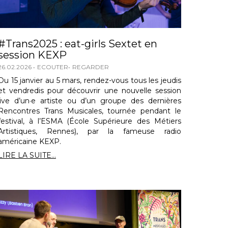
#Trans2025 : eat-girls Sextet en
session KEXP
26.02.2026
ECOUTER
REGARDER
Du 15 janvier au 5 mars, rendez-vous tous les jeudis
et vendredis pour découvrir une nouvelle session
live d’un·e artiste ou d’un groupe des dernières
Rencontres Trans Musicales, tournée pendant le
festival, à l’ESMA (École Supérieure des Métiers
Artistiques, Rennes), par la fameuse radio
américaine KEXP.
LIRE LA SUITE...