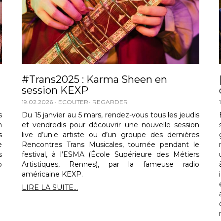
#Trans2025 : Karma Sheen en
session KEXP
19.02.2026
ECOUTER
REGARDER
s
Du 15 janvier au 5 mars, rendez-vous tous les jeudis
n
et vendredis pour découvrir une nouvelle session
s
live d’un·e artiste ou d’un groupe des dernières
e
Rencontres Trans Musicales, tournée pendant le
s
festival, à l’ESMA (École Supérieure des Métiers
o
Artistiques, Rennes), par la fameuse radio
américaine KEXP.
LIRE LA SUITE...