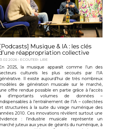
[Podcasts] Musique & IA : les clés
d’une réappropriation collective
13.02.2026
ECOUTER
LIRE
En 2025, la musique apparaît comme l’un des
secteurs culturels les plus secoués par l’IA
générative. Il existe aujourd’hui de très nombreux
modèles de génération musicale sur le marché,
une offre rendue possible en partie grâce à l’accès
à d’importants volumes de données –
indispensables à l’entraînement de l’IA – collectées
et structurées à la suite du virage numérique des
années 2010. Ces innovations révèlent surtout une
évidence : l’industrie musicale représente un
marché juteux aux yeux de géants du numérique, à