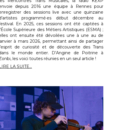
les Rencontres Trans Musicales, la radio KEXP
envoie depuis 2016 une équipe à Rennes pour
enregistrer des sessions live avec une quinzaine
d’artistes programmé·es début décembre au
festival. En 2025, ces sessions ont été captées à
l’École Supérieure des Métiers Artistiques (ESMA) ;
elles ont ensuite été dévoilées une à une au de
janvier à mars 2026, permettant ainsi de partager
l’esprit de curiosité et de découverte des Trans
dans le monde entier. D’Angine de Poitrine à
Zonbi, les voici toutes réunies en un seul article !
LIRE LA SUITE...