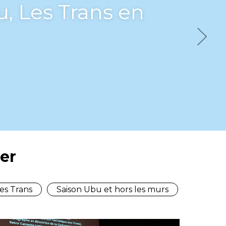
bu, Les Trans en
Next
er
es Trans
Saison Ubu et hors les murs