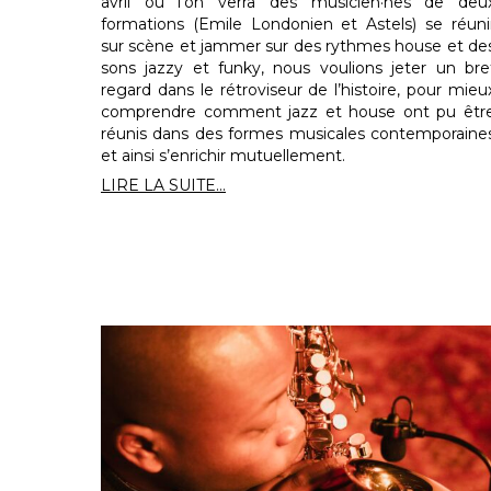
avril où l’on verra des musicien·nes de deu
formations (Emile Londonien et Astels) se réuni
sur scène et jammer sur des rythmes house et de
sons jazzy et funky, nous voulions jeter un bre
regard dans le rétroviseur de l’histoire, pour mieu
comprendre comment jazz et house ont pu êtr
réunis dans des formes musicales contemporaine
et ainsi s’enrichir mutuellement.
LIRE LA SUITE...