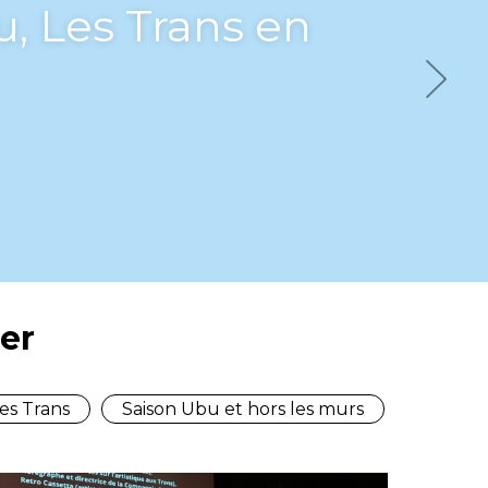
bu, Les Trans en
Next
er
es Trans
Saison Ubu et hors les murs