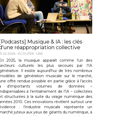
[Podcasts] Musique & IA : les clés
d’une réappropriation collective
13.02.2026
ECOUTER
LIRE
En 2025, la musique apparaît comme l’un des
secteurs culturels les plus secoués par l’IA
générative. Il existe aujourd’hui de très nombreux
modèles de génération musicale sur le marché,
une offre rendue possible en partie grâce à l’accès
à d’importants volumes de données –
indispensables à l’entraînement de l’IA – collectées
et structurées à la suite du virage numérique des
années 2010. Ces innovations révèlent surtout une
évidence : l’industrie musicale représente un
marché juteux aux yeux de géants du numérique, à