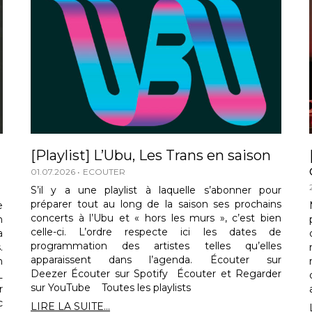
[Playlist] L’Ubu, Les Trans en saison
01.07.2026
ECOUTER
S’il y a une playlist à laquelle s’abonner pour
préparer tout au long de la saison ses prochains
e
concerts à l’Ubu et « hors les murs », c’est bien
n
celle-ci. L’ordre respecte ici les dates de
a
programmation des artistes telles qu’elles
.
apparaissent dans l’agenda. Écouter sur
n
Deezer Écouter sur Spotify Écouter et Regarder
L
sur YouTube Toutes les playlists
r
c
LIRE LA SUITE...