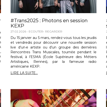
P
#Trans2025 : Photons en session
KEXP
27.02.2026
ECOUTER
REGARDER
e
u
Du 15 janvier au 5 mars, rendez-vous tous les jeudis
s
et vendredis pour découvrir une nouvelle session
A
live d’un·e artiste ou d’un groupe des dernières
,
Rencontres Trans Musicales, tournée pendant le
e
festival, à l’ESMA (École Supérieure des Métiers
e
Artistiques, Rennes), par la fameuse radio
américaine KEXP.
LIRE LA SUITE...