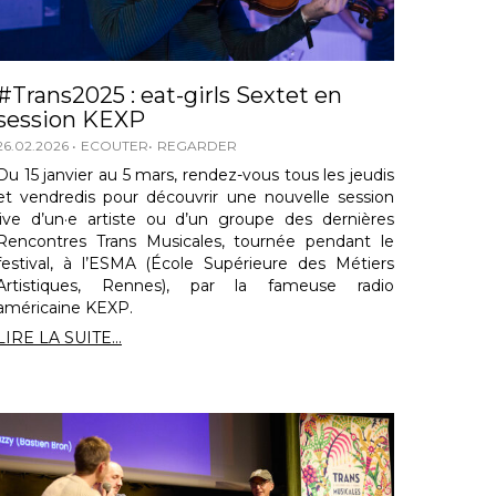
#Trans2025 : eat-girls Sextet en
session KEXP
26.02.2026
ECOUTER
REGARDER
Du 15 janvier au 5 mars, rendez-vous tous les jeudis
et vendredis pour découvrir une nouvelle session
live d’un·e artiste ou d’un groupe des dernières
Rencontres Trans Musicales, tournée pendant le
festival, à l’ESMA (École Supérieure des Métiers
Artistiques, Rennes), par la fameuse radio
américaine KEXP.
LIRE LA SUITE...