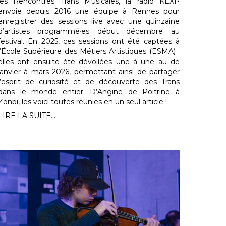
les Rencontres Trans Musicales, la radio KEXP
envoie depuis 2016 une équipe à Rennes pour
enregistrer des sessions live avec une quinzaine
d’artistes programmé·es début décembre au
festival. En 2025, ces sessions ont été captées à
l’École Supérieure des Métiers Artistiques (ESMA) ;
elles ont ensuite été dévoilées une à une au de
janvier à mars 2026, permettant ainsi de partager
l’esprit de curiosité et de découverte des Trans
dans le monde entier. D’Angine de Poitrine à
Zonbi, les voici toutes réunies en un seul article !
LIRE LA SUITE...