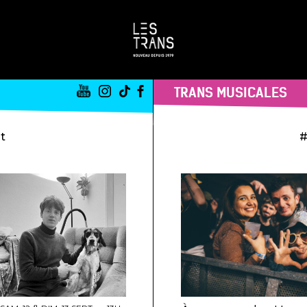
TRANS MUSICALES
st
#