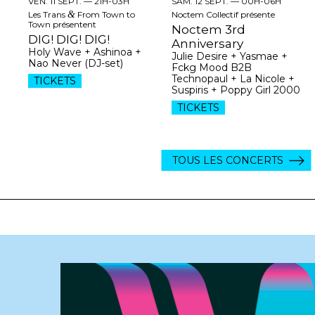
VEN. 11 SEPT. —
21H-03H
SAM. 12 SEPT. —
00H-06H
Les Trans
&
From Town to
Noctem Collectif présente
Town présentent
Noctem 3rd
DIG! DIG! DIG!
Anniversary
Holy Wave + Ashinoa +
Julie Desire + Yasmae +
Nao Never (DJ-set)
Fckg Mood B2B
Technopaul + La Nicole +
TICKETS
Suspiris + Poppy Girl 2000
TICKETS
TOUS LES CONCERTS