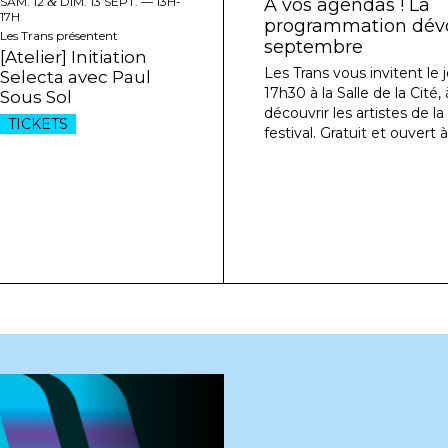
SAM. 12
&
DIM. 13 SEPT. —
13H-
À vos agendas ! La
17H
programmation dévoi
Les Trans présentent
septembre
[Atelier] Initiation
Les Trans vous invitent le j
Selecta avec Paul
17h30 à la Salle de la Cité
Sous Sol
découvrir les artistes de l
TICKETS
festival. Gratuit et ouvert à