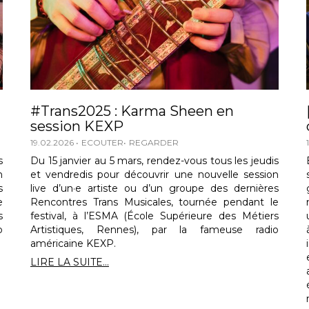
#Trans2025 : Karma Sheen en
session KEXP
19.02.2026
ECOUTER
REGARDER
s
Du 15 janvier au 5 mars, rendez-vous tous les jeudis
n
et vendredis pour découvrir une nouvelle session
s
live d’un·e artiste ou d’un groupe des dernières
e
Rencontres Trans Musicales, tournée pendant le
s
festival, à l’ESMA (École Supérieure des Métiers
o
Artistiques, Rennes), par la fameuse radio
américaine KEXP.
LIRE LA SUITE...