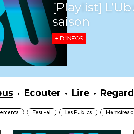
[Playlist] L’U
saison
+ D'INFOS
ous
Ecouter
Lire
Regard
ements
Festival
Les Publics
Mémoires d