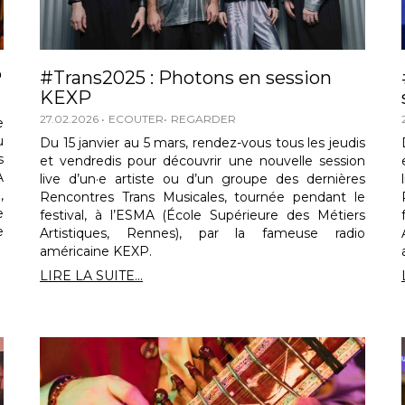
P
#Trans2025 : Photons en session
KEXP
27.02.2026
ECOUTER
REGARDER
e
u
Du 15 janvier au 5 mars, rendez-vous tous les jeudis
s
et vendredis pour découvrir une nouvelle session
A
live d’un·e artiste ou d’un groupe des dernières
,
Rencontres Trans Musicales, tournée pendant le
e
festival, à l’ESMA (École Supérieure des Métiers
e
Artistiques, Rennes), par la fameuse radio
américaine KEXP.
LIRE LA SUITE...