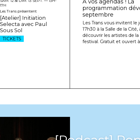
SAM. 12
&
DIM. 13 SEPT. —
13H-
À vos agendas ! La
17H
programmation dévoi
Les Trans présentent
septembre
[Atelier] Initiation
Les Trans vous invitent le j
Selecta avec Paul
17h30 à la Salle de la Cité
Sous Sol
découvrir les artistes de l
TICKETS
festival. Gratuit et ouvert à
[Podcast] Rep