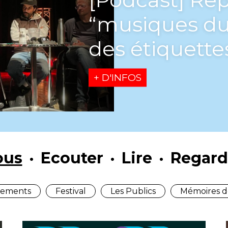
“musiques du
des étiquette
+ D'INFOS
ous
Ecouter
Lire
Regard
ements
Festival
Les Publics
Mémoires d