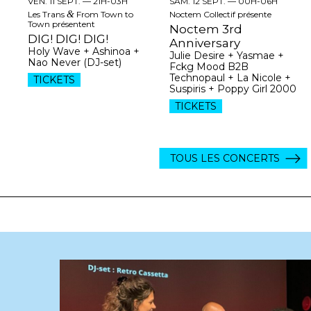
VEN. 11 SEPT. —
21H-03H
SAM. 12 SEPT. —
00H-06H
Les Trans
&
From Town to
Noctem Collectif présente
Town présentent
Noctem 3rd
DIG! DIG! DIG!
Anniversary
Holy Wave + Ashinoa +
Julie Desire + Yasmae +
Nao Never (DJ-set)
Fckg Mood B2B
Technopaul + La Nicole +
TICKETS
Suspiris + Poppy Girl 2000
TICKETS
TOUS LES CONCERTS