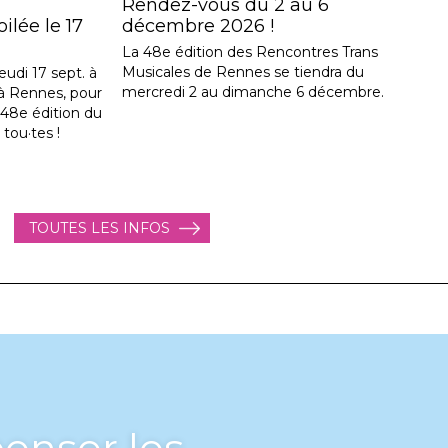
Rendez-vous du 2 au 6
lée le 17
décembre 2026 !
La 48e édition des Rencontres Trans
Musicales de Rennes se tiendra du
eudi 17 sept. à
mercredi 2 au dimanche 6 décembre.
, à Rennes, pour
a 48e édition du
 tou·tes !
TOUTES LES INFOS
enser les