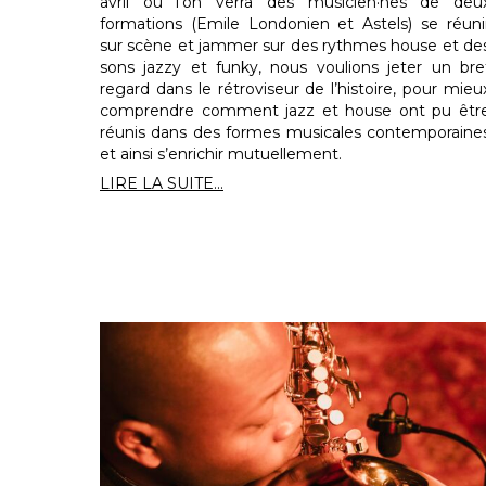
avril où l’on verra des musicien·nes de deu
formations (Emile Londonien et Astels) se réuni
sur scène et jammer sur des rythmes house et de
sons jazzy et funky, nous voulions jeter un bre
regard dans le rétroviseur de l’histoire, pour mieu
comprendre comment jazz et house ont pu êtr
réunis dans des formes musicales contemporaine
et ainsi s’enrichir mutuellement.
LIRE LA SUITE...