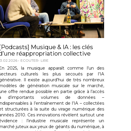
[Podcasts] Musique & IA : les clés
d’une réappropriation collective
13.02.2026
ECOUTER
LIRE
En 2025, la musique apparaît comme l’un des
secteurs culturels les plus secoués par l’IA
générative. Il existe aujourd’hui de très nombreux
modèles de génération musicale sur le marché,
une offre rendue possible en partie grâce à l’accès
à d’importants volumes de données –
indispensables à l’entraînement de l’IA – collectées
et structurées à la suite du virage numérique des
années 2010. Ces innovations révèlent surtout une
évidence : l’industrie musicale représente un
marché juteux aux yeux de géants du numérique, à