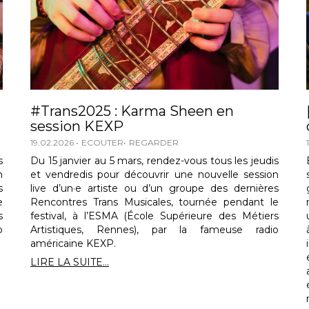
#Trans2025 : Karma Sheen en
session KEXP
19.02.2026
ECOUTER
REGARDER
s
Du 15 janvier au 5 mars, rendez-vous tous les jeudis
n
et vendredis pour découvrir une nouvelle session
s
live d’un·e artiste ou d’un groupe des dernières
e
Rencontres Trans Musicales, tournée pendant le
s
festival, à l’ESMA (École Supérieure des Métiers
o
Artistiques, Rennes), par la fameuse radio
américaine KEXP.
LIRE LA SUITE...