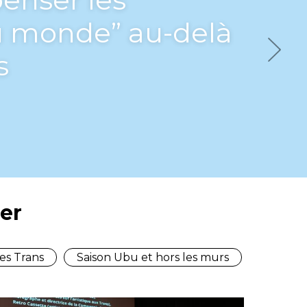
 monde” au-delà
s
Next
er
es Trans
Saison Ubu et hors les murs