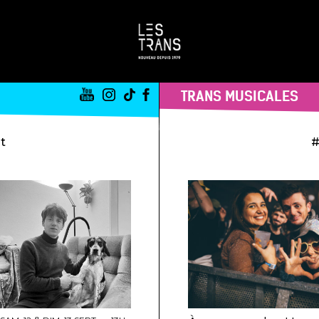
TRANS MUSICALES
st
#